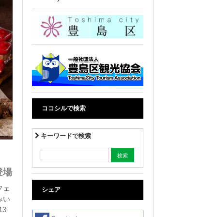
ココシルで検索
キーワードで検索
登場
フェ
シェア
みい
13