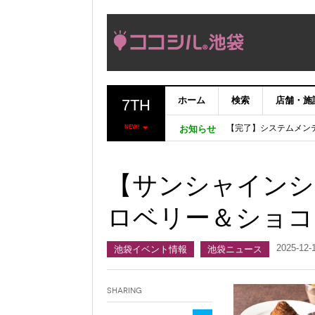
ホーム
検索
店舗・施
7TH
【完了】システムメン
【重要：9月5日（火
NEW!
お知らせ
「いま、困っている店
ココシルアプリ無料配
【サンシャインシ
ロベリー＆ショコ
2025-12-
池袋イベント情報
池袋ニュース
Sharing