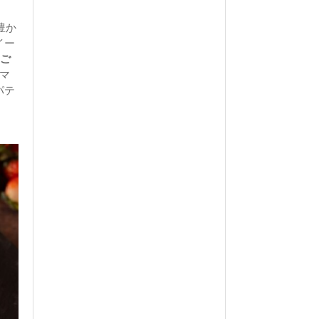
豊か
イー
ちご
マ
パテ