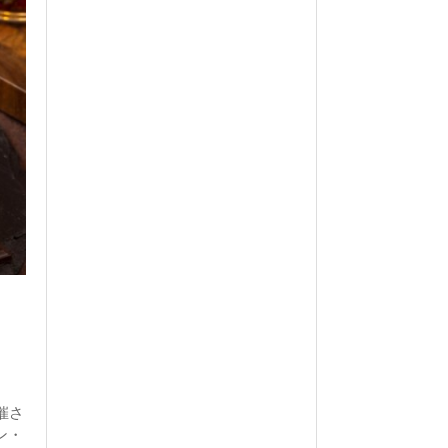
催さ
ン・