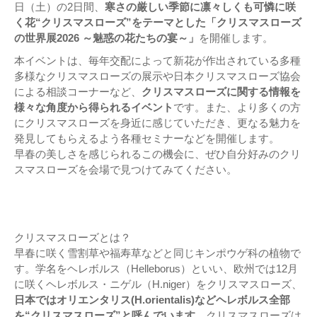
日（土）の2日間、
寒さの厳しい季節に凛々しくも可憐に咲
く花“クリスマスローズ”をテーマとした「クリスマスローズ
の世界展2026 ～魅惑の花たちの宴～」
を開催します。
本イベントは、毎年交配によって新花が作出されている多種
多様なクリスマスローズの展示や日本クリスマスローズ協会
による相談コーナーなど、
クリスマスローズに関する情報を
様々な角度から得られるイベント
です。また、より多くの方
にクリスマスローズを身近に感じていただき、更なる魅力を
発見してもらえるよう各種セミナーなどを開催します。
早春の美しさを感じられるこの機会に、ぜひ自分好みのクリ
スマスローズを会場で見つけてみてください。
クリスマスローズとは？
早春に咲く雪割草や福寿草などと同じキンポウゲ科の植物で
す。学名をヘレボルス（Helleborus）といい、欧州では12月
に咲くヘレボルス・ニゲル（H.niger）をクリスマスローズ、
日本ではオリエンタリス(H.orientalis)などヘレボルス全部
を“クリスマスローズ”と呼んでいます。
クリスマスローズは