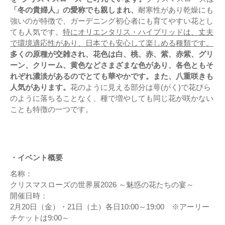
「冬の貴婦人」の愛称でも親しまれ、
耐寒性があり乾燥にも
強いのが特徴で、ガーデニング初心者にも育てやすい花とし
ても人気です。
特にオリエンタリス・ハイブリッドは、丈夫
で環境適応性があり、日本でも安心して楽しめる種類です。
多くの原種が交雑され、花色は白、桃、赤、紫、赤紫、グリ
ーン、クリーム、黄色などさまざまな色があり、各色ともそ
れぞれ濃淡があるのでとても華やかです。また、八重咲きも
人気があります。
花のように見える部分は萼(がく)で花びら
のように落ちることなく、種で増やしても同じ花が咲かない
ことも特徴の一つです。
・イベント概要
名称：
クリスマスローズの世界展2026 ～魅惑の花たちの宴～
開催日時：
2月20日（金）・21日（土）各日10:00～19:00 ※アーリー
チケットは9:00～