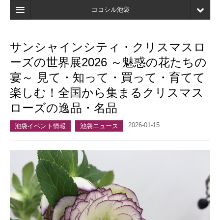
ココシル池袋
ホーム
サンシャインシティ・クリスマスロ
検索
ーズの世界展2026 ～魅惑の花たちの
店舗・施設最新情報
宴～ 見て・知って・買って・育てて
楽しむ！全国から集まるクリスマス
口コミ
ローズの逸品・名品
マイページ
2026-01-15
池袋イベント情報
池袋ニュース
ブックマーク