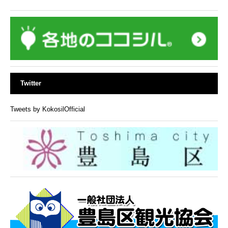
Twitter
Tweets by KokosilOfficial