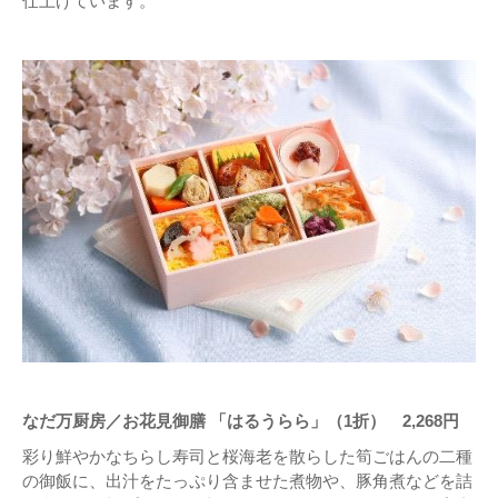
仕上げています。
なだ万厨房／お花見御膳 「はるうらら」（1折） 2,268円
彩り鮮やかなちらし寿司と桜海老を散らした筍ごはんの二種
の御飯に、出汁をたっぷり含ませた煮物や、豚角煮などを詰