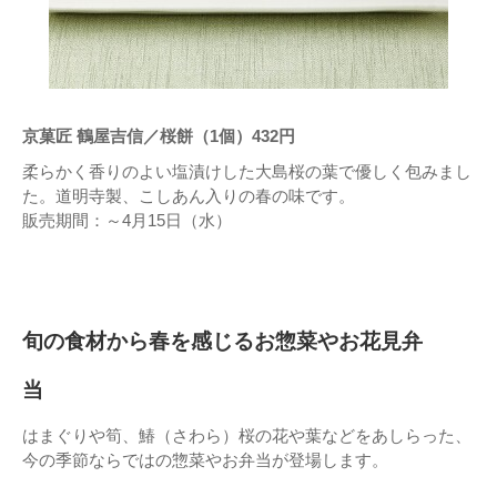
京菓匠 鶴屋吉信／桜餅（1個）432円
柔らかく香りのよい塩漬けした大島桜の葉で優しく包みまし
た。道明寺製、こしあん入りの春の味です。
販売期間：～4月15日（水）
旬の食材から春を感じるお惣菜やお花見弁
当
はまぐりや筍、鰆（さわら）桜の花や葉などをあしらった、
今の季節ならではの惣菜やお弁当が登場します。