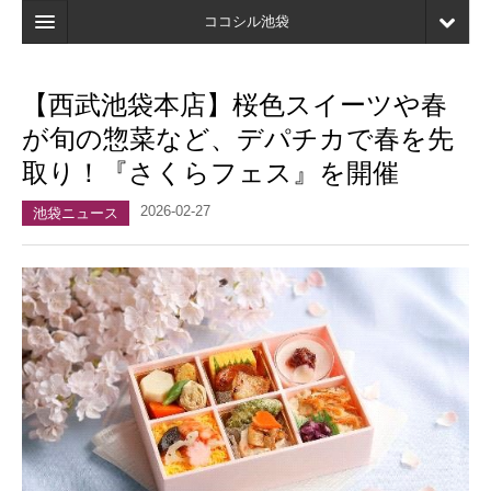
ココシル池袋
ホーム
【西武池袋本店】桜色スイーツや春
検索
が旬の惣菜など、デパチカで春を先
店舗・施設最新情報
取り！『さくらフェス』を開催
口コミ
2026-02-27
池袋ニュース
マイページ
ブックマーク