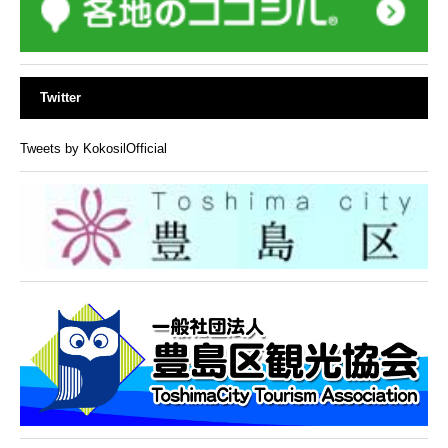
Twitter
Tweets by KokosilOfficial