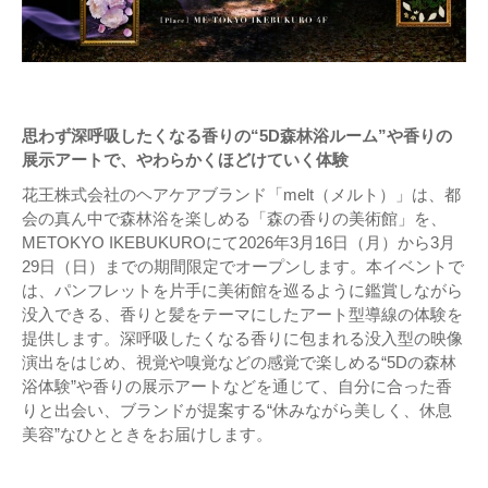
思わず深呼吸したくなる香りの“5D森林浴ルーム”や香りの
展示アートで、やわらかくほどけていく体験
花王株式会社のヘアケアブランド「melt（メルト）」は、都
会の真ん中で森林浴を楽しめる「森の香りの美術館」を、
METOKYO IKEBUKUROにて2026年3月16日（月）から3月
29日（日）までの期間限定でオープンします。本イベントで
は、パンフレットを片手に美術館を巡るように鑑賞しながら
没入できる、香りと髪をテーマにしたアート型導線の体験を
提供します。深呼吸したくなる香りに包まれる没入型の映像
演出をはじめ、視覚や嗅覚などの感覚で楽しめる“5Dの森林
浴体験”や香りの展示アートなどを通じて、自分に合った香
りと出会い、ブランドが提案する“休みながら美しく、休息
美容”なひとときをお届けします。