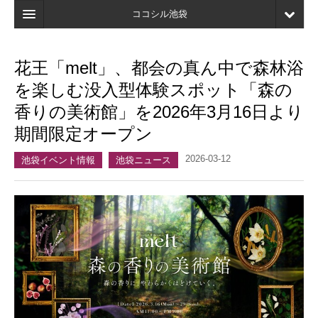
ココシル池袋
ホーム
花王「melt」、都会の真ん中で森林浴
検索
を楽しむ没入型体験スポット「森の
店舗・施設最新情報
香りの美術館」を2026年3月16日より
期間限定オープン
口コミ
2026-03-12
マイページ
池袋イベント情報
池袋ニュース
ブックマーク