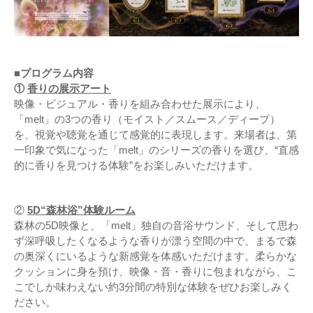
■プログラム内容
①
香りの展示アート
映像・ビジュアル・香りを組み合わせた展示により、
「melt」の3つの香り（モイスト／スムース／ディープ）
を、視覚や聴覚を通じて感覚的に表現します。来場者は、第
一印象で気になった「melt」のシリーズの香りを選び、“直感
的に香りを見つける体験”をお楽しみいただけます。
②
5D“森林浴”体験ルーム
森林の5D映像と、「melt」独自の音浴サウンド、そして思わ
ず深呼吸したくなるような香りが漂う空間の中で、まるで森
の奥深くにいるような新感覚を体感いただけます。柔らかな
クッションに身を預け、映像・音・香りに包まれながら、こ
こでしか味わえない約3分間の特別な体験をぜひお楽しみく
ださい。