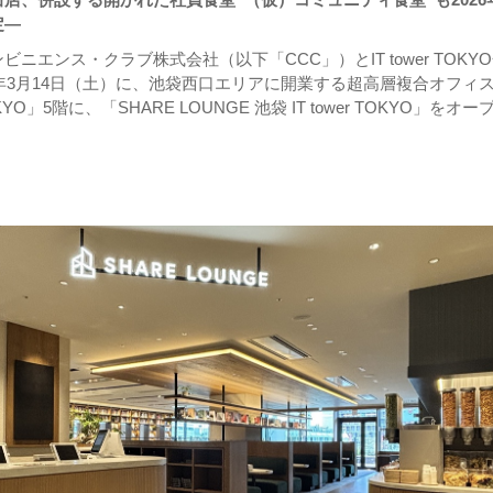
定―
ニエンス・クラブ株式会社（以下「CCC」）とIT tower TOKY
6年3月14日（土）に、池袋西口エリアに開業する超高層複合オフィ
TOKYO」5階に、「SHARE LOUNGE 池袋 IT tower TOKYO」をオー