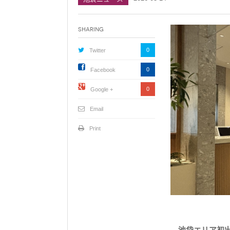
Sharing
0
Twitter
0
Facebook
0
Google +
Email
Print
―池袋エリア初出