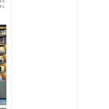
線を
適な