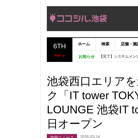
ホーム
検索
店舗・施
6TH
【完了】システムメン
【重要：9月5日（火
NEW!
お知らせ
「いま、困っている店
ココシルアプリ無料配
池袋西口エリアを
ク「IT tower T
LOUNGE 池袋IT t
日オープン
2026-03-14
池袋ニュース