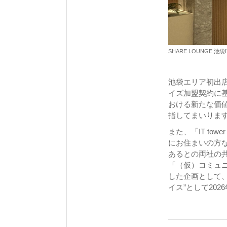
SHARE LOUNGE 池袋IT
池袋エリア初出店
イズ加盟契約に
おける新たな価
指してまいりま
また、「IT to
にお住まいの方
あるとの両社の
「（仮）コミュ
した企画として、
イス”として202