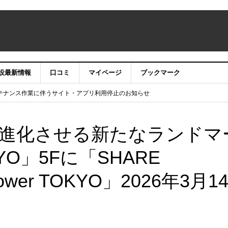
設最新情報
口コミ
マイページ
ブックマーク
テナンス作業に伴うサイト・アプリ利用停止のお知らせ
）22時】ココシル：アカウントサービス移行のお知らせ
舗の皆様を応援させていただきたい！」
信中！
進化させる新たなランドマ
OKYO」5Fに「SHARE
ower TOKYO」2026年3月1