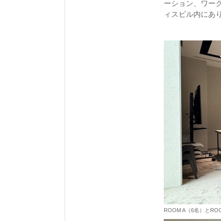
ーション、ワー
ィスビル内にあり
ROOM A（6名）とR