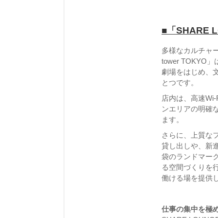
■「SHARE 
多様なカルチャ
tower TO
劇場をはじめ、
とつです。
店内は、高速Wi
ンエリアの明確
ます。
さらに、上質な
貸し出しや、新
袋のランドマー
る空間づくりを
働ける場を提供
仕事の集中を極め