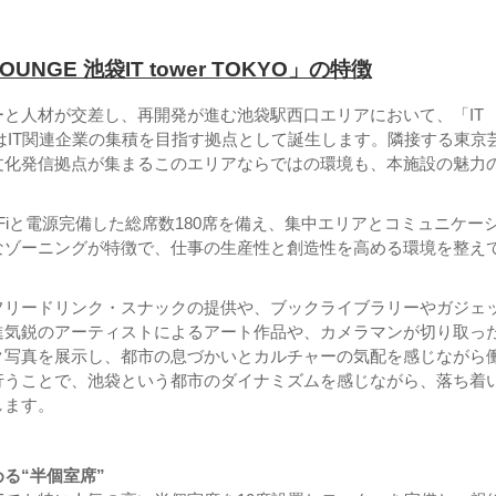
LOUNGE 池袋IT tower TOKYO」の特徴
ーと人材が交差し、再開発が進む池袋駅西口エリアにおいて、「IT
KYO」はIT関連企業の集積を目指す拠点として誕生します。隣接する東京
文化発信拠点が集まるこのエリアならではの環境も、本施設の魅力
-Fiと電源完備した総席数180席を備え、集中エリアとコミュニケー
なゾーニングが特徴で、仕事の生産性と創造性を高める環境を整え
フリードリンク・スナックの提供や、ブックライブラリーやガジェ
進気鋭のアーティストによるアート作品や、カメラマンが切り取っ
ク写真を展示し、都市の息づかいとカルチャーの気配を感じながら
行うことで、池袋という都市のダイナミズムを感じながら、落ち着
します。
る“半個室席”