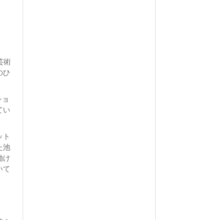
芸術
のひ
ショ
てい
ット
た池
働け
いて