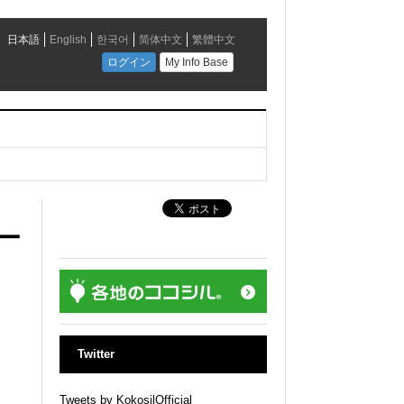
ー
4
Twitter
Tweets by KokosilOfficial