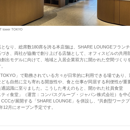
 tower TOKYO
となり、総席数180席を誇る本店舗は、SHARE LOUNGEフラン
基づき、両社が協働で創り上げる店舗として、オフィスビルの共用
値創出モデルに向けて、地域と入居企業双方に開かれた空間づくり
す。
wer TOKYO」で勤務されている方々が日常的に利用できる場であり
なども自然に立ち寄れる開放性や、食と仕事が同居する利便性が重
共通認識に至りました。こうした考えのもと、開かれた社員食堂
ニティ食堂」（運営：コンパスグループ・ジャパン株式会社）を中
CCCが展開する「SHARE LOUNGE」を併設し、“共創型ワーク
6年12月にオープン予定です。