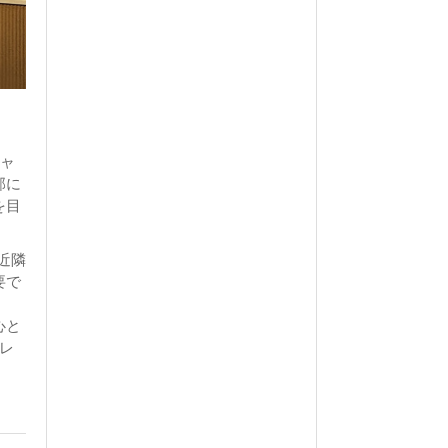
チャ
部に
を目
、近隣
要で
心と
プレ