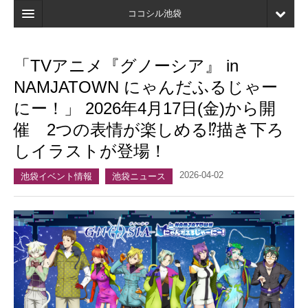
ココシル池袋
ホーム
「TVアニメ『グノーシア』 in
検索
NAMJATOWN にゃんだふるじゃー
店舗・施設最新情報
にー！」 2026年4月17日(金)から開
催 2つの表情が楽しめる⁉描き下ろ
口コミ
しイラストが登場！
マイページ
2026-04-02
池袋イベント情報
池袋ニュース
ブックマーク