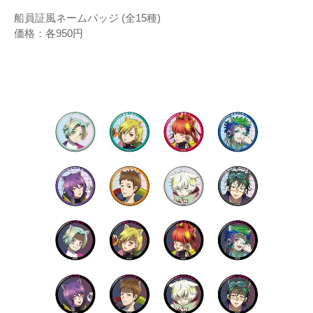
船員証風ネームバッジ (全15種)
価格：各950円