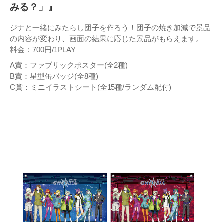
みる？」』
ジナと一緒にみたらし団子を作ろう！団子の焼き加減で景品
の内容が変わり、画面の結果に応じた景品がもらえます。
料金：700円/1PLAY
A賞：ファブリックポスター(全2種)
B賞：星型缶バッジ(全8種)
C賞：ミニイラストシート(全15種/ランダム配付)