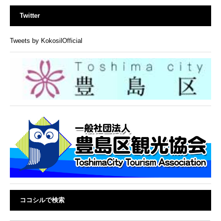
Twitter
Tweets by KokosilOfficial
ココシルで検索