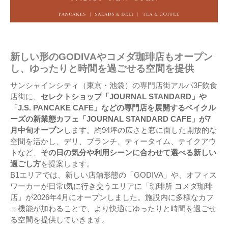
新しい形のGODIVAやコメダ珈琲店もオープン
し、ゆったりと時間を過ごせる空間を提供
サンシャインシティ（東京・池袋）の専門店街アルパ3F飲食
店街に、
セレクトショップ「JOURNAL STANDARD」や
「J.S. PANCAKE CAFE」などの専門店を展開するベイクル
ーズの新業態カフェ「JOURNAL STANDARD CAFE」が7
月中旬オープン
します。約94坪の広さと窓に面した開放的な
空間を活かし、デリ、ブランチ、ティータイム、テイクアウ
トなど、
その日の気分や利用シーンに合わせて選べる新しい
過ごし方
を提案します。
B1エリアでは、新しい店舗形態の「GODIVA」や、オフィス
ワーカーが日常t気に行き交うエリアに「珈琲所 コメダ珈琲
店」が2026年4月にオープンしました。施設内に多様なカフ
ェ機能が加わることで、より快適にゆったりと時間を過ごせ
る空間を提供していきます。