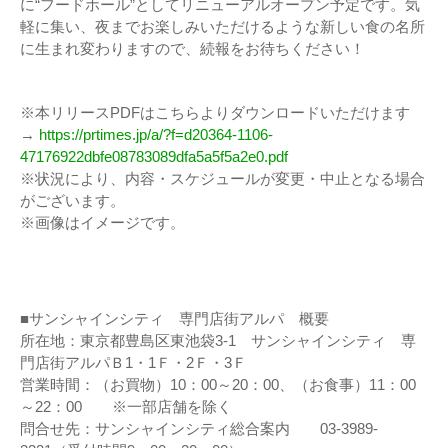
に“フードホール”としてリニューアルオープン予定です。気
軽に集い、夜までお楽しみいただけるような新しい食の名所
に生まれ変わりますので、続報をお待ちください！
※本リリースPDFはこちらよりダウンロードいただけます
→
https://prtimes.jp/a/?f=d20364-1106-
47176922dbfe08783089dfa5a5f5a2e0.pdf
※状況により、内容・スケジュールが変更・中止となる場合
がございます。
※画像はイメージです。
■サンシャインシティ 専門店街アルパ 概要
所在地：東京都豊島区東池袋3-1 サンシャインシティ 専
門店街アルパＢ1・1Ｆ・2Ｆ・3Ｆ
営業時間：（お買物）10：00～20：00、（お食事）11：00
～22：00 ※一部店舗を除く
問合せ先：サンシャインシティ総合案内 03-3989-