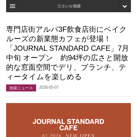
ココシル池袋
ホーム
専門店街アルパ3F飲食店街にベイク
検索
ルーズの新業態カフェが登場！
店舗・施設最新情報
「JOURNAL STANDARD CAFE」7月
中旬 オープン 約94坪の広さと開放
口コミ
的な窓面空間でデリ、ブランチ、テ
マイページ
ィータイムを楽しめる
ブックマーク
2026-05-07
池袋ニュース