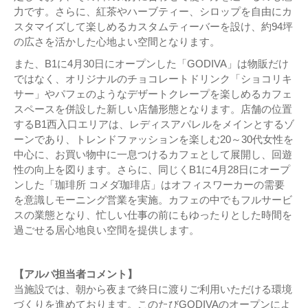
力です。さらに、紅茶やハーブティー、シロップを自由にカ
スタマイズして楽しめるカスタムティーバーを設け、約94坪
の広さを活かした心地よい空間となります。
また、B1に4月30日にオープンした「GODIVA」は物販だけ
ではなく、オリジナルのチョコレートドリンク「ショコリキ
サー」やパフェのようなデザートクレープを楽しめるカフェ
スペースを併設した新しい店舗形態となります。店舗の位置
するB1西入口エリアは、レディスアパレルをメインとするゾ
ーンであり、トレンドファッションを楽しむ20～30代女性を
中心に、お買い物中に一息つけるカフェとして展開し、回遊
性の向上を図ります。さらに、同じくB1に4月28日にオープ
ンした「珈琲所 コメダ珈琲店」はオフィスワーカーの需要
を意識しモーニング営業を実施。カフェの中でもフルサービ
スの業態となり、忙しい仕事の前にもゆったりとした時間を
過ごせる居心地良い空間を提供します。
【アルパ担当者コメント】
当施設では、朝から夜まで終日に渡りご利用いただける環境
づくりを進めております。このたびGODIVAのオープンによ