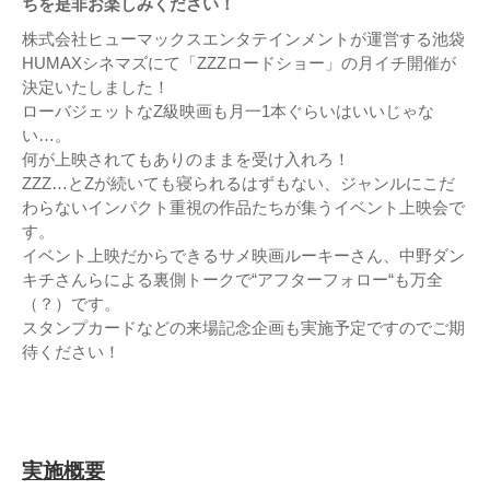
ちを是非お楽しみください！
株式会社ヒューマックスエンタテインメントが運営する池袋
HUMAXシネマズにて「ZZZロードショー」の月イチ開催が
決定いたしました！
ローバジェットなZ級映画も月一1本ぐらいはいいじゃな
い…。
何が上映されてもありのままを受け入れろ！
ZZZ…とZが続いても寝られるはずもない、ジャンルにこだ
わらないインパクト重視の作品たちが集うイベント上映会で
す。
イベント上映だからできるサメ映画ルーキーさん、中野ダン
キチさんらによる裏側トークで“アフターフォロー“も万全
（？）です。
スタンプカードなどの来場記念企画も実施予定ですのでご期
待ください！
実施概要