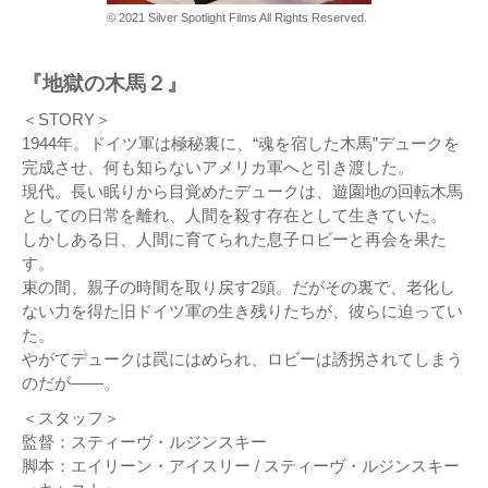
© 2021 Silver Spotlight Films All Rights Reserved.
『地獄の木馬２』
＜STORY＞
1944年。ドイツ軍は極秘裏に、“魂を宿した木馬”デュークを
完成させ、何も知らないアメリカ軍へと引き渡した。
現代。長い眠りから目覚めたデュークは、遊園地の回転木馬
としての日常を離れ、人間を殺す存在として生きていた。
しかしある日、人間に育てられた息子ロビーと再会を果た
す。
束の間、親子の時間を取り戻す2頭。だがその裏で、老化し
ない力を得た旧ドイツ軍の生き残りたちが、彼らに迫ってい
た。
やがてデュークは罠にはめられ、ロビーは誘拐されてしまう
のだが――。
＜スタッフ＞
監督：スティーヴ・ルジンスキー
脚本：エイリーン・アイスリー / スティーヴ・ルジンスキー