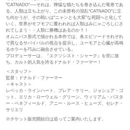
”CATNADO”──それは、獰猛な猫たちを巻き込んだ竜巻であ
る。人類は立ち上がり、この未曾有の混乱“CATNADO”に立
ち向かうが、その戦いは“ニャンとも大変”な死闘へと化して
いく。世界がモフモフに覆われれば人類はみにゃごろしにさ
れてしまう・・人類に勝機はあるのか？！
オムニバス形式で描かれる本作では、各エピソードそれぞれ
で異なるサバイバルの視点を提示し、ユーモアと心臓が高鳴
るホラーを巧みに融合させている。
プロデューサーは、『エクソシスト・シャーク』を世に放
ち、カルト的人気を誇るドナルド・ファーマー！
＜スタッフ＞
監督：ドナルド・ファーマー
＜キャスト＞
レベッカ・ラインハート、ブレア・ケリー、ジョシュア・ゴ
ット、エリカ・ローウェル・グリーン、ウィリアム・バスタ
ー・ベネフィールド、アニー・ルース・ヒューズ、セレナ・
サリエリ
※チケット販売開始日は追ってご案内いたします。