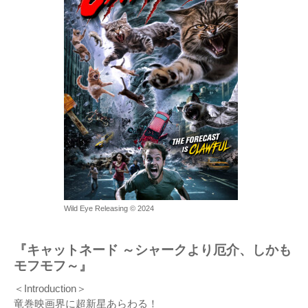
Wild Eye Releasing © 2024
『キャットネード ～シャークより厄介、しかも
モフモフ～』
＜Introduction＞
竜巻映画界に超新星あらわる！