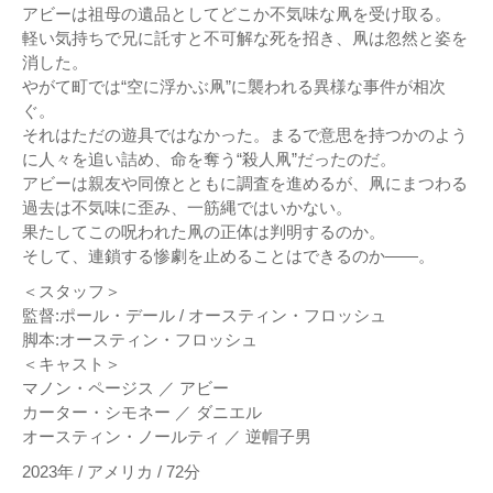
アビーは祖母の遺品としてどこか不気味な凧を受け取る。
軽い気持ちで兄に託すと不可解な死を招き、凧は忽然と姿を
消した。
やがて町では“空に浮かぶ凧”に襲われる異様な事件が相次
ぐ。
それはただの遊具ではなかった。まるで意思を持つかのよう
に人々を追い詰め、命を奪う“殺人凧”だったのだ。
アビーは親友や同僚とともに調査を進めるが、凧にまつわる
過去は不気味に歪み、一筋縄ではいかない。
果たしてこの呪われた凧の正体は判明するのか。
そして、連鎖する惨劇を止めることはできるのか――。
＜スタッフ＞
監督:ポール・デール / オースティン・フロッシュ
脚本:オースティン・フロッシュ
＜キャスト＞
マノン・ページス ／ アビー
カーター・シモネー ／ ダニエル
オースティン・ノールティ ／ 逆帽子男
2023年 / アメリカ / 72分