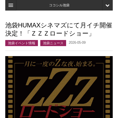
ココシル池袋
ホーム
池袋HUMAXシネマズにて月イチ開催
検索
決定！「ＺＺＺロードショー」
店舗・施設最新情報
2026-05-09
池袋イベント情報
池袋ニュース
口コミ
マイページ
ブックマーク