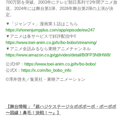
700万部を突破。2003年にテレビ朝日系列で2年間アニメ放
送。2024年には舞台第1弾、2026年舞台第2弾の上演が決
定。
▼「ジャンプ＋」漫画第１話はこちら
https://shonenjumpplus.com/app/episode/ew247
▼アニメは各サービスで好評配信中!!
https://www.toei-anim.co.jp/tv/bo-bobo/streaming/
▼アニメ全話みるなら東映アニメチャンネル
https://www.amazon.co.jp/gp/video/detail/B0FP3N8HW8/
公式HP：
https://www.toei-anim.co.jp/tv/bo-bobo/
公式X：
https://x.com/bo_bobo_info
©澤井啓夫／集英社・東映アニメーション
【舞台情報：『超ハジケステージ☆ボボボーボ・ボーボボ
〜因縁！鼻毛！決戦！〜』】