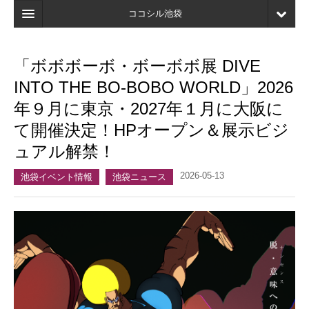
ココシル池袋
ホーム
「ボボボーボ・ボーボボ展 DIVE
検索
INTO THE BO-BOBO WORLD」2026
店舗・施設最新情報
年９月に東京・2027年１月に大阪に
て開催決定！HPオープン＆展示ビジ
口コミ
ュアル解禁！
マイページ
2026-05-13
池袋イベント情報
池袋ニュース
ブックマーク