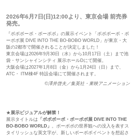
2026年6月7日(日)12:00より、東京会場 前売券
発売。
『ボボボーボ・ボーボボ』の展示イベント「ボボボーボ・ボ
ーボボ展 DIVE INTO THE BO-BOBO WORLD」が東京・大
阪の2都市で開催されることが決定しました！
東京会場は2026年9月30日（水）から10月17日（土）まで池
袋・サンシャインシティ 展示ホールDにて開催。
大阪会場は2027年1月8日（金）から1月24日（日）まで、
ATC・ ITM棟4F 特設会場にて開催されます。
©澤井啓夫／集英社・東映アニメーション
★
展示ビジュアルが解禁！
展示タイトルは
「ボボボーボ・ボーボボ展 DIVE INTO THE
BO-BOBO WORLD」
。ボーボボの世界観への没入を表すス
タイリッシュな英文字が、新しいボーボボイベントを想起さ