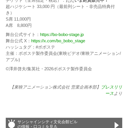
チケット（全席指定・税込）：
ただいま絶賛販売中！
超ハジケシート 33,000 円（最前列シート・非売品特典付
き）
S席 11,000円
A席 8,800円
舞台公式サイト：
https://bo-bobo-stage.jp
舞台公式 X：
https://x.com/bo_bobo_stage
ハッシュタグ：#ボボステ
主催：ボボステ製作委員会(東映ビデオ/東映アニメーション/
アプル)
©澤井啓夫/集英社・2026ボボステ製作委員会
【東映アニメーション株式会社 営業企画本部】
プレスリリ
ース
より
サンシャインシティ文化会館ビル
の情報・口コミを見る