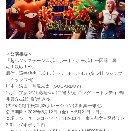
＜公演概要＞
『超ハジケステージ☆ボボボーボ・ボーボボ 〜因縁！鼻
毛！決戦！〜』
原作：澤井啓夫「ボボボーボ・ボーボボ」(集英社 ジャンプ
コミックス刊)
脚本・演出：川尻恵太（SUGARBOY）
出演：加藤 将/工藤晴香/樋口裕太/兎(ロングコートダディ)/鯨
井康介/成松 修/岸 みゆ
(声の出演)小松準弥/(ナレーション)太田真一郎 他
公演期間：2026年6⽉12⽇（金）〜6⽉21⽇（日）
会場：シアターGロッソ（〒112-0004 東京都文京区後楽1-
3-61 ジオポリス内）