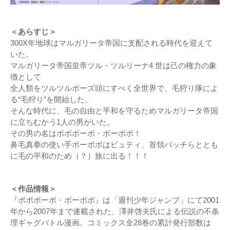
＜あらすじ＞
300X年地球はマルガリータ帝国に支配される時代を迎えて
いた。
マルガリータ帝国皇帝ツル・ツルリーナ4 世は己の権力の象
徴として
全人類をツルツルボーズ頭にすべく全世界で、毛狩り隊によ
る“毛狩り”を開始した。
そんな時代に、毛の自由と平和を守るためマルガリータ帝国
に立ちむかう1人の男がいた。
その男の名はボボボーボ・ボーボボ！
鼻毛真拳の使い手ボーボボはビュティ、首領パッチらととも
に毛の平和のため（？）旅に出る！！！
＜作品情報＞
『ボボボーボ・ボーボボ』は「週刊少年ジャンプ」にて2001
年から2007年まで連載された、澤井啓夫⽒による伝説の不条
理ギャグバトル漫画。コミックス全28巻の累計発⾏部数は