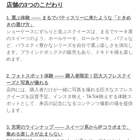
店舗の3つのこだわり
1. 選ぶ体験 —— まるでパティスリーに来たような「ときめ
きの選び方」
ショーケースにずらりと並ぶスクイーズは、まるでケーキ屋
のスイーツのよう。ホールケーキ、ロールケーキ、パフェな
ど、バラエティ豊かなシリーズを自分で選ぶ楽しさを演出し
ます。ブラインドボックスの販売もあり、ドキドキ感も楽し
めます。
2. フォトスポット体験 —— 購入者限定！巨大スフレスクイ
ーズと写真が撮れる
店内には、購入者だけが一緒に写真を撮れる巨大なスフレス
クイーズを設置予定。インスタ映え・TikTok映えする体験ス
ポットとして、来店の記念になるコンテンツ撮影の場を提供
します。
3. 充実のラインナップ —— スイーツ系からIPコラボまで、
集める楽しさが止まらない