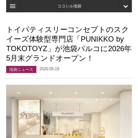
ココシル池袋
ホーム
トイパティスリーコンセプトのスク
検索
イーズ体験型専門店「PUNIKKO by
店舗・施設最新情報
TOKOTOYZ」が池袋パルコに2026年
5月末グランドオープン！
口コミ
2026-05-19
マイページ
池袋ニュース
ブックマーク