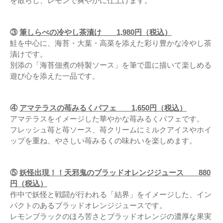
を散らし、レモンで爽やかに仕上げます。
③
筆しらべの冷やし茶漬け 1,980円（税込）
鮭を中心に、海苔・大葉・高菜を添えた彩り豊かな冷やし茶
漬けです。
別添の「海苔佃煮の特製ソース」を筆で皿に描いて楽しめる
遊び心を添えた一品です。
④
アマテラスの苺みるくパフェ 1,650円（税込）
アマテラスをイメージした華やかな苺みるくパフェです。
フレッシュ苺と苺ソース、苺クリームにミルクアイスやホイ
ップを重ね、やさしい苺みるくの味わいを楽しめます。
⑤
妖怪出現！！天邪鬼のブラッドオレンジジュース 880
円（税込）
作中で妖怪と戦闘が行われる「結界」をイメージした、イン
パクトのあるブラッドオレンジジュースです。
レモンブラックのほろ苦さとブラッドオレンジの濃厚な果実