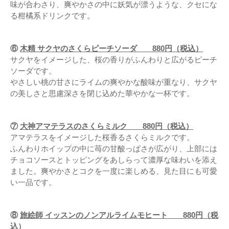
味が合わさり、爽やかさの中に妖気が漂うような、クセにな
る柑橘系ドリンクです。
⑥
木精 サクヤのさくらピーチソーダ 880円（税込）
サクヤをイメージした、桜の香りがふんわりと広がるピーチ
ソーダです。
やさしい桃の甘さにライムの爽やかな酸味が重なり、サクヤ
の美しさと思慮深さを閉じ込めた華やかな一杯です。
⑦
大神アマテラスのさくらミルク 880円（税込）
アマテラスをイメージした桜香るさくらミルクです。
ふんわりホイップの中に苺の甘酸っぱさが広がり、上部には
チョコソースとトッピングをあしらって濃厚な味わいを添え
ました。爽やかさとコクを一度に楽しめる、見た目にも可愛
い一品です。
⑧
旅絵師 イッスンのノンアルライムモヒート 880円（税
込）