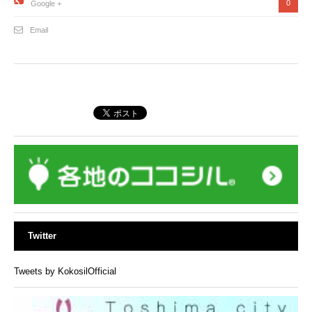
0
Google +
Email
Twitter
Tweets by KokosilOfficial