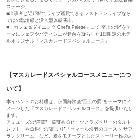
ステージ。
■出演者と近距離でライブ鑑賞できるレストランライブなら
ではの臨場感と没入型体感演出。
■「カフェ＆ダイニング Chef’s Palette」にて“至上の愛”をテ
ーマにシェフやパティシエが趣向を凝らした1日限定のホテ
ルオリジナル「マスカレードスペシャルコース」。
【マスカレードスペシャルコースメニューにつ
いて】
本イベントのお料理は、仮面舞踏会“至上の愛”をテーマにイ
メージした「マスカレードスペシャルコース」を提供いたし
ます。
アミューズの“序章”「薔薇香るビーツとラズベリーのタルト
レット」や魚料理の“高まり”「オマール海老のロースト サフ
ランクリーム」など、愛をモチーフとしたストーリー性のあ