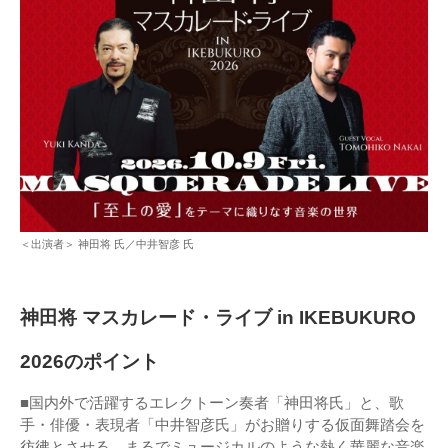
＜出演者＞ 神田将 氏／中井智彦 氏
神田将 マスカレード・ライブ in IKEBUKURO
2026のポイント
■国内外で活躍するエレクトーン奏者「神田将氏」と、歌
手・俳優・表現者「中井智彦氏」がお贈りする仮面舞踏会を
彷彿とさせる、まるでミュージカルのような熱く華麗な音楽