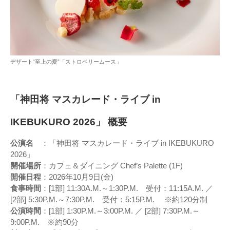
デザート“至上の愛”「ストロベリームース」
「神田将 マスカレード・ライブ in
IKEBUKURO 2026」 概要
公演名
：「神田将 マスカレード・ライブ in IKEBUKURO
2026」
開催場所
：カフェ＆ダイニング Chef’s Palette (1F)
開催日程
：2026年10月9日(金)
食事時間
：[1部] 11:30A.M.～1:30P.M. 受付：11:15A.M. ／
[2部] 5:30P.M.～7:30P.M. 受付：5:15P.M. ※約120分制
公演時間
：[1部] 1:30P.M.～3:00P.M. ／ [2部] 7:30P.M.～
9:00P.M. ※約90分