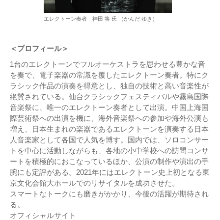
エレクトーン奏者 神田 将 氏 （かんだ ゆき）
＜プロフィール＞
1台のエレクトーンでフルオーケストラを思わせる豊かな音
を奏で、電子楽器の常識を覆したエレクトーン奏者。特にク
ラシック作品の演奏を得意とし、独自の技術と高い音楽性が
絶賛されている。仙台クラシックフェスティバルや霧島国際
音楽祭に、唯一のエレクトーン奏者として出演。中国上海国
際芸術祭への出演を機に、海外音楽祭への参加や海外公演も
増え、日本生まれの楽器であるエレクトーンを演奏する日本
人音楽家として各国で人気を博す。国内では、ソロコンサー
トを中心に活動しながらも、各地の小中学校への訪問コンサ
ートを積極的におこなっているほか、公演の制作や演出の手
腕にも定評がある。2021年にはエレクトーン史上初となる東
京文化会館大ホールでのリサイタルを成功させた。
スマートなトークにも磨きがかかり、今後の活躍が期待され
る。
オフィシャルサイト