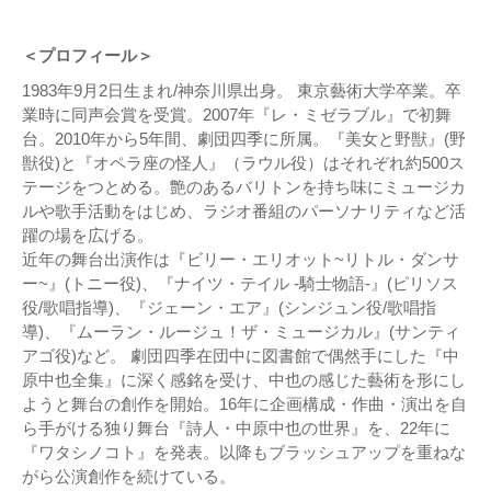
＜プロフィール＞
1983年9月2日生まれ/神奈川県出身。 東京藝術大学卒業。卒
業時に同声会賞を受賞。2007年『レ・ミゼラブル』で初舞
台。2010年から5年間、劇団四季に所属。『美女と野獣』(野
獣役)と『オペラ座の怪人』（ラウル役）はそれぞれ約500ス
テージをつとめる。艶のあるバリトンを持ち味にミュージカ
ルや歌手活動をはじめ、ラジオ番組のパーソナリティなど活
躍の場を広げる。
近年の舞台出演作は『ビリー・エリオット~リトル・ダンサ
ー~』(トニー役)、『ナイツ・テイル -騎士物語-』(ピリソス
役/歌唱指導)、『ジェーン・エア』(シンジュン役/歌唱指
導)、『ムーラン・ルージュ！ザ・ミュージカル』(サンティ
アゴ役)など。 劇団四季在団中に図書館で偶然手にした『中
原中也全集』に深く感銘を受け、中也の感じた藝術を形にし
ようと舞台の創作を開始。16年に企画構成・作曲・演出を自
ら手がける独り舞台『詩人・中原中也の世界』を、22年に
『ワタシノコト』を発表。以降もブラッシュアップを重ねな
がら公演創作を続けている。