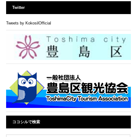
Twitter
Tweets by KokosilOfficial
ココシルで検索