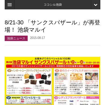
ココシル池袋
ホーム
8/21-30 「サンクスバザール」が再登
検索
場！ 池袋マルイ
店舗・施設最新情報
2015-08-17
池袋ニュース
口コミ
マイページ
ブックマーク