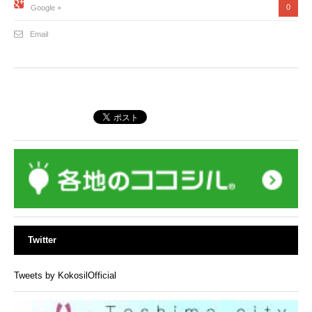
0
Google +
Email
Twitter
Tweets by KokosilOfficial