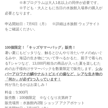
※本プログラムは大人1名以上の同伴が必要です。
※子ども・大人ともに当日の水族館入場券の購入が
必要となります。
申込開始日：7月6日（月） ※詳細は水族館 ウェブサイト
をご確認ください。
100個限定！「キッズサマーバッグ」販売！
暑い夏にもピッタリな、触るとひんやり冷たいサメのぬいぐ
るみや、海辺の生き物について学べるかるた、親子で着られ
るTシャツなど、13,000円相当の商品が入った夏を楽しむた
めのお子様向けサマーバックを数量限定で販売します。
シル
バーアロワナの鱗やナルトビエイの歯など、レアな生き物の
「何か」が必ず1つ入っています！
何が当たるかはお楽しみ！
料金：9,900円
販売数：100個限定 ※なくなり次第終了
販売場所：水族館内2階 ショップ アクアポケット