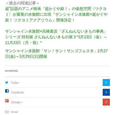
＜過去の関連記事＞
超”話題のアニメ映画『超かぐや姫！』の仮想空間〈ツクヨ
ミ〉が夏夜の水族館に出現『サンシャイン水族館×超かぐや
姫！ ツクヨミアクアリウム』開催決定！
サンシャイン水族館×高橋書店「ざんねんないきもの事典」
シリーズ 特別展 ざんねんないきもの展３*3月13日（金）～
11月23日（月・祝）*
サンシャイン水族館「サン！サン！サンゴフェスタ」2月27
日(金)～3月29日(日)開催
Sharing
0
Twitter
0
Facebook
0
Google +
Email