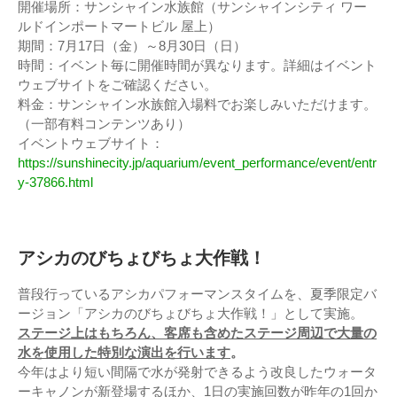
開催場所：サンシャイン水族館（サンシャインシティ ワー
ルドインポートマートビル 屋上）
期間：7月17日（金）～8月30日（日）
時間：イベント毎に開催時間が異なります。詳細はイベント
ウェブサイトをご確認ください。
料金：サンシャイン水族館入場料でお楽しみいただけます。
（一部有料コンテンツあり）
イベントウェブサイト：
https://sunshinecity.jp/aquarium/event_performance/event/entr
y-37866.html
アシカのびちょびちょ大作戦！
普段行っているアシカパフォーマンスタイムを、夏季限定バ
ージョン「アシカのびちょびちょ大作戦！」として実施。
ステージ上はもちろん、客席も含めたステージ周辺で大量の
水を使用した特別な演出を行います
。
今年はより短い間隔で水が発射できるよう改良したウォータ
ーキャノンが新登場するほか、1日の実施回数が昨年の1回か