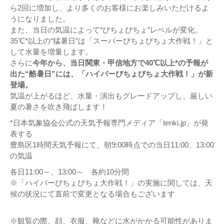
ら2回に増加し、より多くのお客様にお楽しみいただけるよ
うになりました。
また、当日の気温によって“びちょびちょ”レベルが変化。
35℃*以上の“猛暑日”は「スーパーびちょびちょ大作戦！」と
して水量を増量します。
さらに
今年から、当日関東・甲信地方で40℃以上*の予報が
出た“酷暑日”には、「ハイパーびちょびちょ大作戦！」が新
登場。
気温が上がるほど、水量・演出もグレードアップし、厳しい
夏の暑さを吹き飛ばします！
*日本気象協会公式の天気予報専門メディア「tenki.jp」が発
表する
豊島区1時間天気予報にて、朝9:00時点での当日11:00、13:00
の気温
各日11:00～、13:00～ 各約10分間
※「ハイパーびちょびちょ大作戦！」の実施に関しては、天
候の状況にて直前で変更となる場合もございます
※観覧の際、顔、衣服、靴などに水がかかる可能性がありま