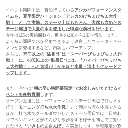
イベント期間中は、普段行っている
アシカパフォーマンスタ
イムを、夏季限定バージョン「アシカのびちょびちょ大作
戦！」として実施。ステージ上はもちろん、客席も含めたス
テージ周辺で大量の水を使用した特別な演出を行います
。
今年は1日の実施回数を、昨年の1回から2回へ増加。また、
より短い間隔で水が発射できるよう改良したウォーターキャ
ノンが新登場するなど、内容もパワーアップ。
さらに、
35℃以上の“猛暑日”は「スーパーびちょびちょ大作
戦！」に、40℃以上の“酷暑日”には、「ハイパーびちょびち
ょ大作戦！」へと気温が上がるほど水量・演出もグレードア
ップします。
また、今年は
“朝の早い時間帯限定”でお楽しみいただけるイ
ベントを多数展開
します。
オープン直後には、パフォーマンスステージ周辺で打ち水を
行う
「モーニング打ち水大作戦！」
で朝から涼を体感できる
ほか、打ち水でクールダウンしたステージ周辺では、日替わ
りでペンギンなどがのんびり散歩をする様子を間近でご覧い
ただける
「いきものあさんぽ」
を実施します。早朝限定の割