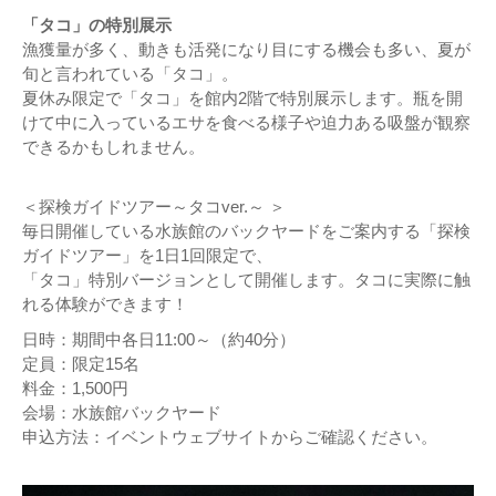
「タコ」の特別展示
漁獲量が多く、動きも活発になり目にする機会も多い、夏が
旬と言われている「タコ」。
夏休み限定で「タコ」を館内2階で特別展示します。瓶を開
けて中に入っているエサを食べる様子や迫力ある吸盤が観察
できるかもしれません。
＜探検ガイドツアー～タコver.～ ＞
毎日開催している水族館のバックヤードをご案内する「探検
ガイドツアー」を1日1回限定で、
「タコ」特別バージョンとして開催します。タコに実際に触
れる体験ができます！
日時：期間中各日11:00～（約40分）
定員：限定15名
料金：1,500円
会場：水族館バックヤード
申込方法：イベントウェブサイトからご確認ください。