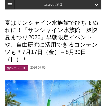
ココシル池袋
ホーム
夏はサンシャイン水族館でびちょぬ
検索
れに！「サンシャイン水族館 爽快
店舗・施設最新情報
夏まつり2026」早朝限定イベント
や、自由研究に活用できるコンテン
口コミ
ツも＊7月17日（金）～8月30日
マイページ
（日）＊
ブックマーク
2026-07-09
池袋ニュース