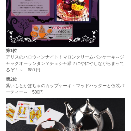
第1位
アリスのハロウィンナイト！マロンクリームパンケーキ～ジ
ャックオーランタン？チェシャ猫？にやにやしながらまって
るぞ！～ 680 円
第2位
紫いもとかぼちゃのカップケーキ～マッドハッターと仮装パ
ーティー～ 580円