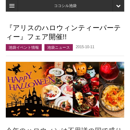
ココシル池袋
ホーム
『アリスのハロウィンティーパーテ
検索
ィー』フェア開催!!
店舗・施設最新情報
2015-10-11
池袋イベント情報
池袋ニュース
口コミ
マイページ
ブックマーク