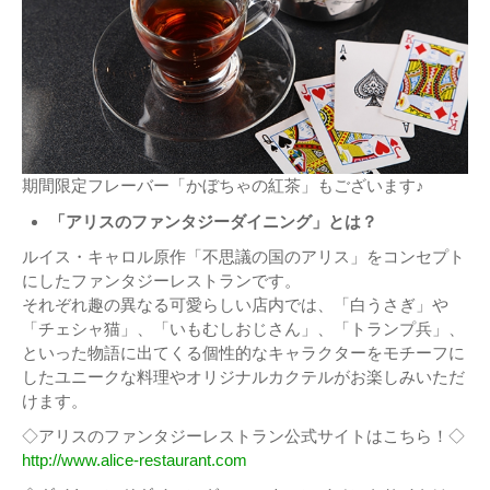
期間限定フレーバー「かぼちゃの紅茶」もございます♪
「アリスのファンタジーダイニング」とは？
ルイス・キャロル原作「不思議の国のアリス」をコンセプト
にしたファンタジーレストランです。
それぞれ趣の異なる可愛らしい店内では、「白うさぎ」や
「チェシャ猫」、「いもむしおじさん」、「トランプ兵」、
といった物語に出てくる個性的なキャラクターをモチーフに
したユニークな料理やオリジナルカクテルがお楽しみいただ
けます。
◇アリスのファンタジーレストラン公式サイトはこちら！◇
http://www.alice-restaurant.com