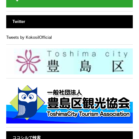
Twitter
Tweets by KokosilOfficial
ココシルで検索