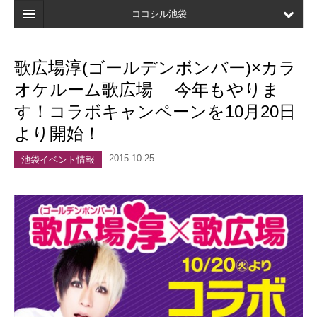
ココシル池袋
ホーム
歌広場淳(ゴールデンボンバー)×カラ
検索
オケルーム歌広場 今年もやりま
店舗・施設最新情報
す！コラボキャンペーンを10月20日
より開始！
口コミ
2015-10-25
マイページ
池袋イベント情報
ブックマーク