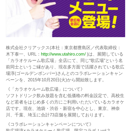
株式会社クリアックス(本社：東京都豊島区／代表取締役：
木下泰一、URL：
http://www.utahiro.com/
)は、展開している
「カラオケルーム歌広場」全店にて、同じ“歌広場”という名
前同士というご縁があり、現在多方面で活躍されている歌広
場淳(ゴールデンボンバー)さんとのコラボレーションキャン
ペーンを、2015年10月20日(火)から開始致します。
《「カラオケルーム歌広場」について》
ソフトドリンク飲み放題を含む低価格の料金設定で、高校生
など若者をはじめ多くの方にご利用いただいているカラオケ
店です。現在、池袋・渋谷・新宿を中心とし、東京、神奈
川、千葉、埼玉に合計73店舗を展開しております。
《コラボレーションキャンペーンについて》
歌広場淳×カラオケルーム歌広場 限定コラボ！vol.2