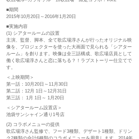
■期間
2015年10月20日～2016年1月20日
■実施内容
(1) シアタールームの設置
主演、監督、脚本、全て歌広場淳さんが行ったオリジナル映
像を、プロジェクターを使った大画面で見られる「シアター
ルーム」を創ります。映像は全三話構成、歌広場店員として
働く歌広場淳さんと恋に落ちる？！ラブストーリー仕立てで
す。
＜上映期間＞
第一話：10月20日～11月30日
第二話：12月 1日～12月31日
第三話： 1月 1日～ 1月20日
＜シアタールーム設置店＞
池袋サンシャイン通り1号店
(2) コラボメニューの提供
歌広場淳さん監修で、フード3種類、デザート1種類、ドリン
ク2種類の合計6種類のコラボメニューを用意します。2014年