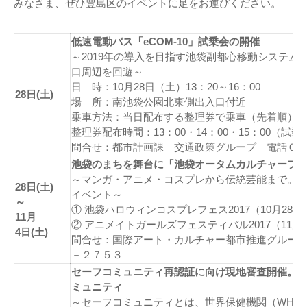
みなさま、ぜひ豊島区のイベントに足をお運びください。
低速電動バス「eCOM-10」試乗会の開催
～2019年の導入を目指す池袋副都心移動システム
口周辺を回遊～
日 時：10月28日（土）13：20～16：00
28日(土)
場 所：南池袋公園北東側出入口付近
乗車方法：当日配布する整理券で乗車（先着順）
整理券配布時間：13：00・14：00・15：00（試乗
問合せ：都市計画課 交通政策グループ 電話０
池袋のまちを舞台に「池袋オータムカルチャーフ
～マンガ・アニメ・コスプレから伝統芸能まで。
28日(土)
イベント～
～
① 池袋ハロウィンコスプレフェス2017（10月28日
11月
② アニメイトガールズフェスティバル2017（11月
4日(土)
問合せ：国際アート・カルチャー都市推進グルー
－２７５３
セーフコミュニティ再認証に向け現地審査開催。
ミュニティ
～セーフコミュニティとは、世界保健機関（WHO