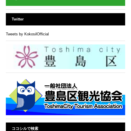
Twitter
Tweets by KokosilOfficial
ココシルで検索