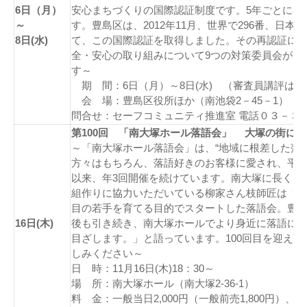
6日（月）
安心まちづくりの国際認証制度です。5年ごとに再
～
す。豊島区は、2012年11月、世界で296番、日本
8日(水)
て、この国際認証を取得しました。その再認証に
全・安心の取り組みについて9つの対策委員会がプ
す～
期 間：6日（月）～8日(水) （審査員講評は最終
会 場：豊島区役所ほか（南池袋2－45－1）
問合せ：セーフコミュニティ推進室 電話０３－３
第100回 「南大塚ホール落語会」 大塚の街に落
～「南大塚ホール落語会」は、“地域に根差した落
方々はもちろん、落語好きのお客様に愛され、平成
以来、年3回開催を続けています。南大塚に長くお
組作りに協力いただいている柳家さん枝師匠は「
目の若手を育てる目的でスタートした落語会。豊
16日(木)
後も引き続き、南大塚ホールでより身近に落語に
目ざします。」と語っています。100回目を迎え
しみください～
日 時：11月16日(木)18：30～
場 所：南大塚ホール（南大塚2‐36‐1）
料 金：一般当日2,000円（一般前売1,800円）、友の