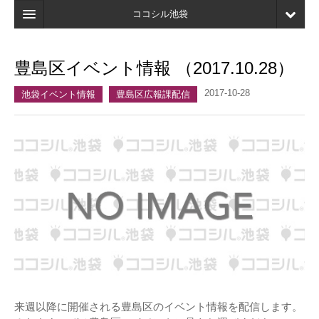
ココシル池袋
ホーム
豊島区イベント情報 （2017.10.28）
検索
2017-10-28
池袋イベント情報
豊島区広報課配信
店舗・施設最新情報
口コミ
マイページ
ブックマーク
来週以降に開催される豊島区のイベント情報を配信します。