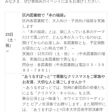
みなさま、ぜひ豊島区のイベントに足をお運びください。
区内図書館で『本の福袋』
区内各図書館で、大人向け・子供向け福袋を実施
します
～『本の福袋』とは、袋に入っている本のテーマ
23日
だけで選ぶので、どんな本が入っているのかは、
（土・
開けてからのお楽しみ。各図書館とも、予定個数
祝）
が貸出になった時点で終了。～
～
実施日：12月23日（土・祝）～（中央図書館の場
合、実施日は各図書館で異なる）
問合せ：各図書館（中央図書館は電話０３－３９
８３－７８６１）
“あうるすぽっと”で素敵なクリスマスをご家族や
お友達、大切な人と過ごしませんか？
～あうるすぽっとでは、恒例の劇団昴の俳優たち
による『クリスマス・キャロル』を上演。
舞台公演とは一味違う、ホワイエでのリーディン
グと ピアノ生演奏でお贈りします。また期間中に
は、「あうるすぽっと×日本大学芸術学部演劇学