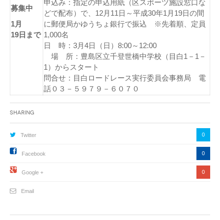
申込み：指定の申込用紙（区スポーツ施設窓口な
募集中
どで配布）で、12月11日～平成30年1月19日の間
1月
に郵便局かゆうちょ銀行で振込 ※先着順、定員
19日まで
1,000名
日 時：3月4日（日）8:00～12:00
場 所：豊島区立千登世橋中学校（目白1－1－
1）からスタート
問合せ：目白ロードレース実行委員会事務局 電
話０３－５９７９－６０７０
Sharing
0
Twitter
0
Facebook
0
Google +
Email