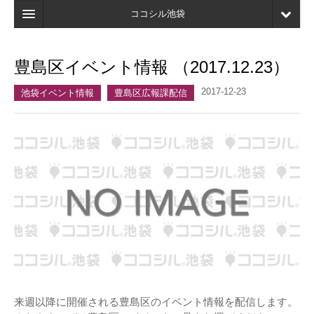
ココシル池袋
ホーム
豊島区イベント情報 （2017.12.23）
検索
2017-12-23
池袋イベント情報
豊島区広報課配信
店舗・施設最新情報
口コミ
マイページ
ブックマーク
来週以降に開催される豊島区のイベント情報を配信します。