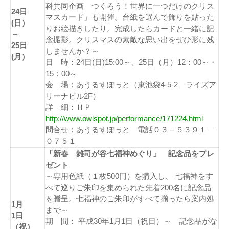
科共同企画 つくろう！世界に一つだけのクリス
24日
マスカード」も開催。台紙を選んで飾りを貼った
(日）
りお絵描きしたり。完成したらカードと一緒に記
～
念撮影。クリスマスの素敵な思い出をぜひ形に残
25日
しませんか？～
(月）
日 時：24日(日)15:00～、25日（月）12：00～・
15：00～
会 場：あうるすぽっと（東池袋4-5-2 ライズア
リーナビル2F）
詳 細：ＨＰ
http://www.owlspot.jp/performance/171224.html
問合せ：あうるすぽっと 電話０３－５３９１―
０７５１
「新春 雑司が谷七福神めぐり」 記念品をプレ
ゼント
～専用色紙（１枚500円）を購入し、 七福神をす
べて巡りご朱印を集められた先着200名に記念品
を贈呈。七福神のご朱印がすべて揃ったら案内処
1月
まで～
1日
期 間： 平成30年1月1日（祝日）～ 記念品がな
（祝）