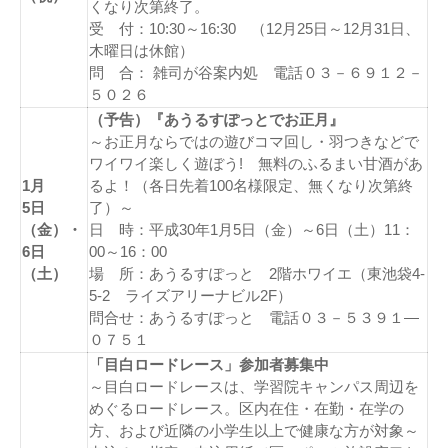
くなり次第終了。
受 付：10:30～16:30 （12月25日～12月31日、
木曜日は休館）
問 合： 雑司が谷案内処 電話０３－６９１２－
５０２６
（予告）『あうるすぽっとでお正月』
～お正月ならではの遊びコマ回し・羽つきなどで
ワイワイ楽しく遊ぼう! 無料のふるまい甘酒があ
1月
るよ！（各日先着100名様限定、無くなり次第終
5日
了）～
（金）・
日 時：平成30年1月5日（金）～6日（土）11：
6日
00～16：00
（土）
場 所：あうるすぽっと 2階ホワイエ（東池袋4-
5-2 ライズアリーナビル2F）
問合せ：あうるすぽっと 電話０３－５３９１―
０７５１
「目白ロードレース」参加者募集中
～目白ロードレースは、学習院キャンパス周辺を
めぐるロードレース。区内在住・在勤・在学の
方、および近隣の小学生以上で健康な方が対象～