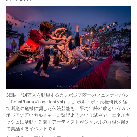
3日間で14万人を動員するカンボジア随一のフェスティバル
「BonnPhum(Village festival）」。ポル・ポト政権時代を経
て断絶の危機に瀕した伝統芸能を、平均年齢24歳というカン
ボジアの若いカルチャーに繋げようという試みで、エネルギ
ッシュに活動する若手アーティストがジャンルの垣根を超え
て集結するイベントです。