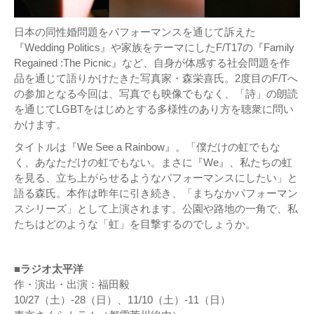
日本の同性婚問題をパフォーマンスを通じて訴えた
『Wedding Politics』や家族をテーマにしたF/T17の『Family
Regained :The Picnic』など、自身が体感する社会問題を作
品を通じて語りかけたきた写真家・森栄喜氏。2度目のF/Tへ
の参加となる今回は、写真でも映像でもなく、「詩」の朗読
を通じてLGBTをはじめとする多様性のあり方を聴衆に問い
かけます。
タイトルは『We See a Rainbow』。「僕だけの虹でもな
く、あなただけの虹でもない。まさに『We』、私たちの虹
を見る、立ち上がらせるようなパフォーマンスにしたい」と
語る森氏。本作は昨年に引き続き、「まちなかパフォーマン
スシリーズ」として上演されます。公園や路地の一角で、私
たちはどのような「虹」を目撃するのでしょうか。
■ラジオ太平洋
作・演出・出演：福田毅
10/27（土）-28（日）、11/10（土）-11（日）