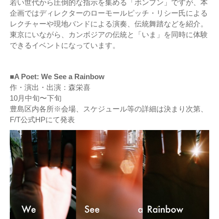
若い世代から圧倒的な指示を集める「ボンプン」ですが、本
企画ではディレクターのローモールピッチ・リシー氏による
レクチャーや現地バンドによる演奏、伝統舞踏などを紹介。
東京にいながら、カンボジアの伝統と「いま」を同時に体験
できるイベントになっています。
■A Poet: We See a Rainbow
作・演出・出演：森栄喜
10月中旬〜下旬
豊島区内各所※会場、スケジュール等の詳細は決まり次第、
F/T公式HPにて発表