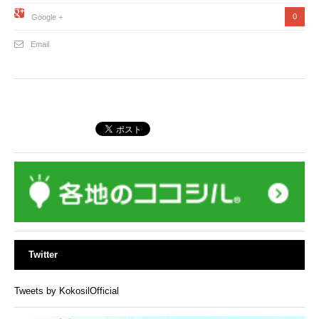
0
Google +
Email
Twitter
Tweets by KokosilOfficial