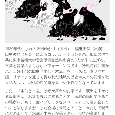
1980年代生まれの坂田ゆかり（演出）、稲継美保（出演）、
田中教順（音楽）によるコラボレーション企画。旧知の仲で
共に東京芸術大学音楽環境創造科出身の3人が作り上げる、
言葉と音楽のまちなかパフォーマンスです。冷戦時代に書か
れた三好十郎の戯曲『水仙と木魚』をベースに、童話や神
話、リサーチを通じて得られた地域の歴史や人々の記憶を取
り込みつつ、現代の諸問題を見つめる作品となっています。
また、『水仙と木魚』は寺が舞台のお話です。演出を手がけ
る坂田氏は「お寺を舞台にすることで、宗教の場所であるこ
の場所を、もう一度パブリックなスペースとして捉え直した
い」と語りますが、まだ会場は未定とのこと。果たして現代
にどのような『水仙と木魚』が蘇るのか、期待が高まりま