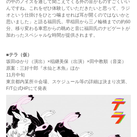
の中のノイズを通して聞こえてくる外の音がものすごくいい
んですね。これをぜひ体験していただきたいと思って、ラジ
オという仕掛けをひとつ噛ませれば耳が開くのではないかと
思いました」と語る福田氏。早稲田から三ノ輪橋までの約60
分、移り変わる車窓からの眺めと音に福田氏のナビゲートが
加わったスペシャルな時間が提供されます。
■テラ（仮）
坂田ゆかり（演出）×稲継美保（出演）×田中教順（音楽）
原案：三好十郎『水仙と木魚』ほか
11月中旬
東京都内某所※会場、スケジュール等の詳細は決まり次第、
F/T公式HPにて発表