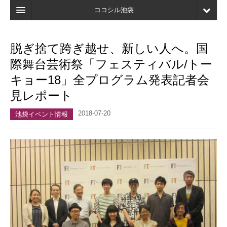
ココシル池袋
ホーム
脱ぎ捨て跨ぎ越せ、新しい人へ。国
検索
際舞台芸術祭「フェスティバル/トー
店舗・施設最新情報
キョー18」全プログラム発表記者会
見レポート
口コミ
2018-07-20
マイページ
池袋イベント情報
ブックマーク