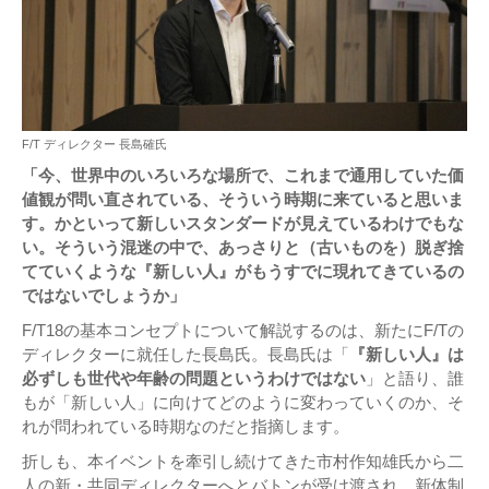
F/T ディレクター 長島確氏
「今、世界中のいろいろな場所で、これまで通用していた価
値観が問い直されている、そういう時期に来ていると思いま
す。かといって新しいスタンダードが見えているわけでもな
い。そういう混迷の中で、あっさりと（古いものを）脱ぎ捨
てていくような『新しい人』がもうすでに現れてきているの
ではないでしょうか」
F/T18の基本コンセプトについて解説するのは、新たにF/Tの
ディレクターに就任した長島氏。長島氏は「
『新しい人』は
必ずしも世代や年齢の問題というわけではない
」と語り、誰
もが「新しい人」に向けてどのように変わっていくのか、そ
れが問われている時期なのだと指摘します。
折しも、本イベントを牽引し続けてきた市村作知雄氏から二
人の新・共同ディレクターへとバトンが受け渡され、新体制