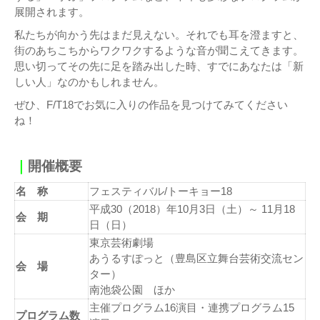
展開されます。
私たちが向かう先はまだ見えない。それでも耳を澄ますと、
街のあちこちからワクワクするような音が聞こえてきます。
思い切ってその先に足を踏み出した時、すでにあなたは「新
しい人」なのかもしれません。
ぜひ、F/T18でお気に入りの作品を見つけてみてください
ね！
｜
開催概要
名 称
フェスティバル/トーキョー18
平成30（2018）年10月3日（土）～ 11月18
会 期
日（日）
東京芸術劇場
あうるすぽっと（豊島区立舞台芸術交流セン
会 場
ター）
南池袋公園 ほか
主催プログラム16演目・連携プログラム15
プログラム数