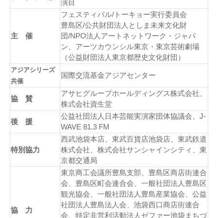
演目
フェスティバル/トーキョー実行委員会
豊島区/公共財団法人としま未来文化財
主 催
団/NPO法人アートネットワーク・ジャパ
ン、アーツカウンシル東京・東京芸術劇場
（公益財団法人東京都歴史文化財団）
アジアシリーズ
国際交流基金アジアセンター
共催
アサヒグループホールディングス株式会社、
協 賛
株式会社資生堂
公益社団法人日本芸能実演家団体協議会、J-
後 援
WAVE 81.3 FM
西武池袋本店、東武百貨店池袋店、東武鉄道
特別協力
株式会社、株式会社サンシャインシティ、東
京都交通局
東京商工会議所豊島支部、豊島区商店街連合
会、豊島区町会連合会、一般社団法人豊島区
観光協会、一般社団法人豊島産業協会、公益
社団法人豊島法人会、池袋西口商店街連合
協 力
会、特定非営利活動法人ゼファー池袋まちづ