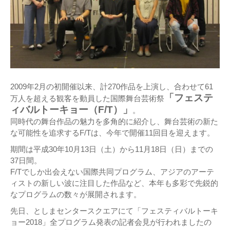
2009年2月の初開催以来、計270作品を上演し、合わせて61
「フェステ
万人を超える観客を動員した国際舞台芸術祭
ィバルトーキョー（F/T）」
。
同時代の舞台作品の魅力を多角的に紹介し、舞台芸術の新た
な可能性を追求するF/Tは、今年で開催11回目を迎えます。
期間は平成30年10月13日（土）から11月18日（日）までの
37日間。
F/Tでしか出会えない国際共同プログラム、アジアのアーテ
ィストの新しい波に注目した作品など、本年も多彩で先鋭的
なプログラムの数々が展開されます。
先日、としまセンタースクエアにて「フェスティバルトーキ
ョー2018」全プログラム発表の記者会見が行われましたの