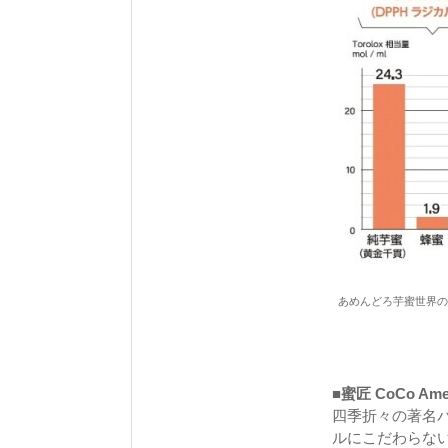
あめんどろ芋蜜世界の
■蜜匠 CoCo A
四季折々の著名
ルにこだわらな