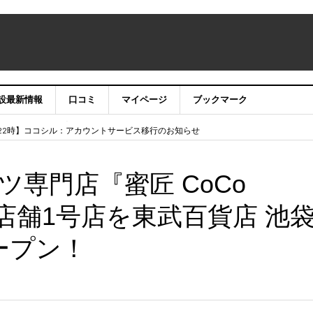
設最新情報
口コミ
マイページ
ブックマーク
テナンス作業に伴うサイト・アプリ利用停止のお知らせ
）22時】ココシル：アカウントサービス移行のお知らせ
舗の皆様を応援させていただきたい！」
信中！
専門店『蜜匠 CoCo
常設店舗1号店を東武百貨店 池
ープン！