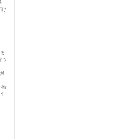
季
届け
ある
蜜づ
天然
い蜜
イ