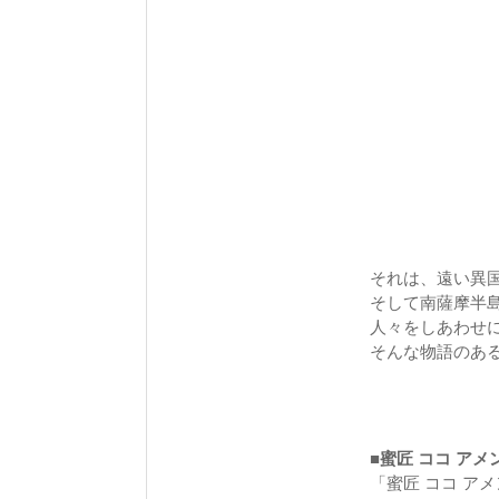
それは、遠い異国
そして南薩摩半
人々をしあわせに
そんな物語のあ
■蜜匠 ココ ア
「蜜匠 ココ アメ