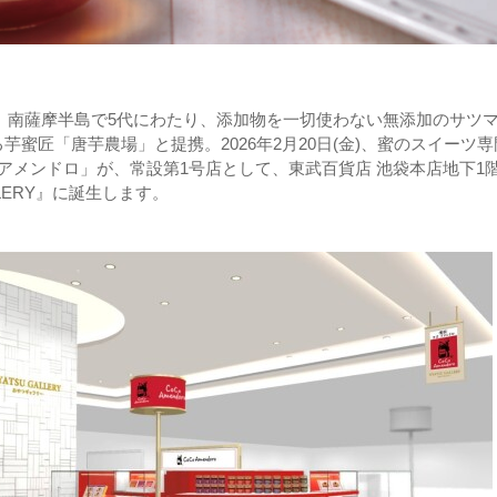
は、南薩摩半島で5代にわたり、添加物を一切使わない無添加のサツ
芋蜜匠「唐芋農場」と提携。2026年2月20日(金)、蜜のスイーツ専
 アメンドロ」が、常設第1号店として、東武百貨店 池袋本店地下1
ALLERY』に誕生します。