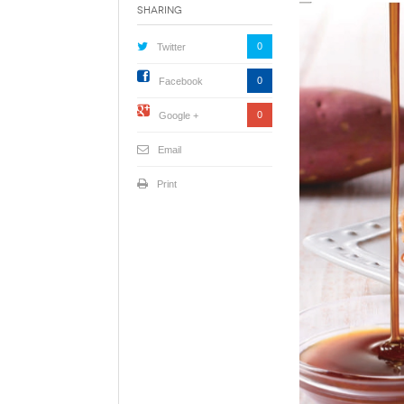
Sharing
0
Twitter
0
Facebook
0
Google +
Email
Print