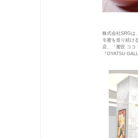
株式会社SRG
モ蜜を造り続ける
店、「蜜匠 ココ
『OYATSU G