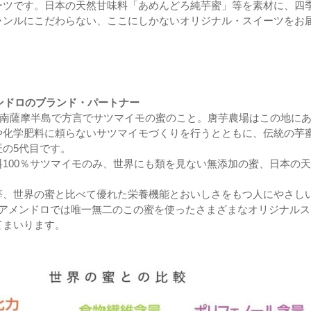
ーツです。日本の天然甘味料「あめんどろ純芋蜜」等を素材に、四
ャンルにこだわらない、ここにしかないオリジナル・スイーツをお
。
メンドロのブランド・パートナー
は南薩摩半島で方言でサツマイモの蜜のこと。唐芋農場はこの地に
や化学肥料に頼らないサツマイモづくりを行うとともに、伝統の芋
匠の5代目です。
100％サツマイモのみ、世界にも類を見ない無添加の蜜、日本の
等、世界の蜜と比べて優れた栄養機能とおいしさをもつ人にやさし
 アメンドロでは唯一無二のこの蜜を使ったさまざまなオリジナルス
てまいります。