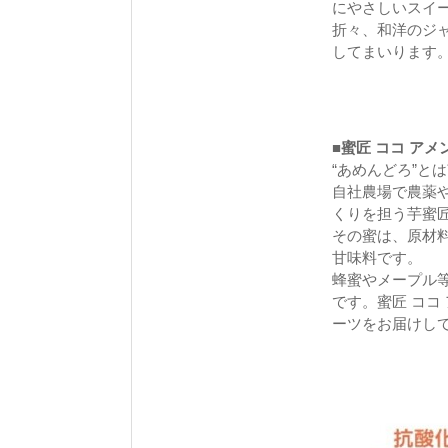
にやさしいスイ
折々、和洋のジ
してまいります
■蜜匠 ココ ア
“あめんどろ”と
自社農場で農薬
くりを担う芋蜜
その蜜は、原材料
甘味料です。
蜂蜜やメープル
です。蜜匠 ココ
ーツをお届けし