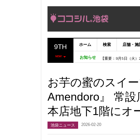
ホーム
検索
店舗・施
9TH
【完了】システムメン
【重要：9月5日（火
NEW!
お知らせ
「いま、困っている店
ココシルアプリ無料配
お芋の蜜のスイーツ
Amendoro』 
本店地下1階にオ
2026-02-20
池袋ニュース