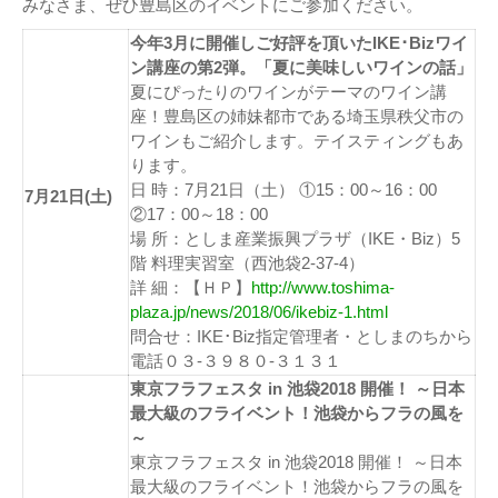
みなさま、ぜひ豊島区のイベントにご参加ください。
今年3月に開催しご好評を頂いたIKE･Bizワイ
ン講座の第2弾。「夏に美味しいワインの話」
夏にぴったりのワインがテーマのワイン講
座！豊島区の姉妹都市である埼玉県秩父市の
ワインもご紹介します。テイスティングもあ
ります。
日 時：7月21日（土） ①15：00～16：00
7月21日(土)
②17：00～18：00
場 所：としま産業振興プラザ（IKE・Biz）5
階 料理実習室（西池袋2-37-4）
詳 細：【ＨＰ】
http://www.toshima-
plaza.jp/news/2018/06/ikebiz-1.html
問合せ：IKE･Biz指定管理者・としまのちから
電話０３-３９８０-３１３１
東京フラフェスタ in 池袋2018 開催！ ～日本
最大級のフライベント！池袋からフラの風を
～
東京フラフェスタ in 池袋2018 開催！ ～日本
最大級のフライベント！池袋からフラの風を