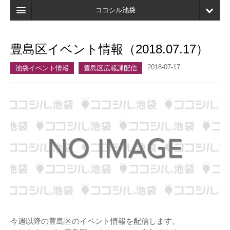
ココシル池袋
ホーム
豊島区イベント情報（2018.07.17）
検索
2018-07-17
池袋イベント情報
豊島区広報課配信
店舗・施設最新情報
口コミ
マイページ
ブックマーク
今週以降の豊島区のイベント情報を配信します。