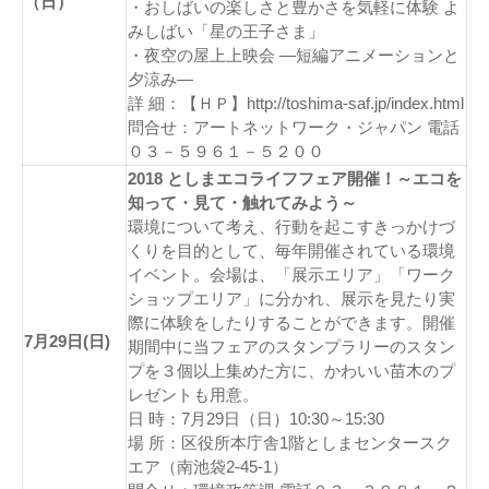
（日）
・おしばいの楽しさと豊かさを気軽に体験 よ
みしばい「星の王子さま」
・夜空の屋上上映会 ―短編アニメーションと
夕涼み―
詳 細：【ＨＰ】http://toshima-saf.jp/index.html
問合せ：アートネットワーク・ジャパン 電話
０３－５９６１－５２００
2018 としまエコライフフェア開催！～エコを
知って・見て・触れてみよう～
環境について考え、行動を起こすきっかけづ
くりを目的として、毎年開催されている環境
イベント。会場は、「展示エリア」「ワーク
ショップエリア」に分かれ、展示を見たり実
際に体験をしたりすることができます。開催
7月29日(日)
期間中に当フェアのスタンプラリーのスタン
プを３個以上集めた方に、かわいい苗木のプ
レゼントも用意。
日 時：7月29日（日）10:30～15:30
場 所：区役所本庁舎1階としまセンタースク
エア（南池袋2-45-1）