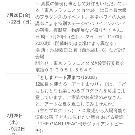
～ 真夏の恒例行事として好評をいただいてい
る「東京フラフェスタ in 池袋」は日本最大級
7月20日(金)
のフラダンスのイベント。本場ハワイの人気
～22日（日）
講師による特別ステージやハワイアンバンド
の演奏、模擬店・物産展など盛りだくさん。
日 時：7月20日（金）～22日（日）11:00頃～
20:00頃（開催時刻は会場により異なる）
場 所：池袋西口公園（西池袋1－8）など計7
会場
問合せ：東京フラフェスタin池袋実行委員会
電話０３-３９８１-５８４９
「としまアート夏まつり2018」
12回目を迎える「アートまつり」では、子ど
ももおとなも楽しめるプログラムを毎週ご用
意しています。ご家族やお友達のみなさん
と、アートな夏を過ごしてみませんか。
（主なプログラム） ・０歳児から入場可能な
7月28日
演劇公演 子どもに見せたい舞台 おどる童話
（土）
『THE GIANT PEACH(ザジャイアントピー
～9月2日
チ)』