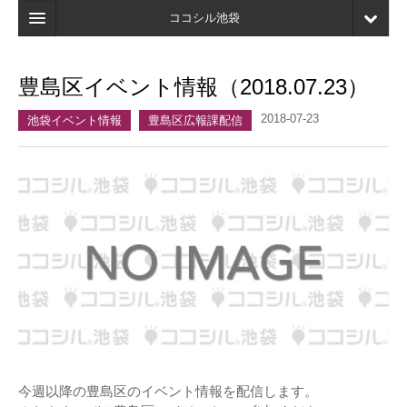
ココシル池袋
ホーム
豊島区イベント情報（2018.07.23）
検索
2018-07-23
池袋イベント情報
豊島区広報課配信
店舗・施設最新情報
口コミ
マイページ
ブックマーク
今週以降の豊島区のイベント情報を配信します。