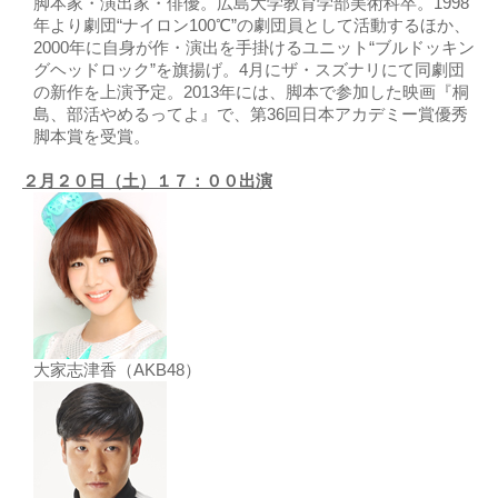
脚本家・演出家・俳優。広島大学教育学部美術科卒。1998
年より劇団“ナイロン100℃”の劇団員として活動するほか、
2000年に自身が作・演出を手掛けるユニット“ブルドッキン
グヘッドロック”を旗揚げ。4月にザ・スズナリにて同劇団
の新作を上演予定。2013年には、脚本で参加した映画『桐
島、部活やめるってよ』で、第36回日本アカデミー賞優秀
脚本賞を受賞。
２月２０日（土）１７：００出演
大家志津香（AKB48）