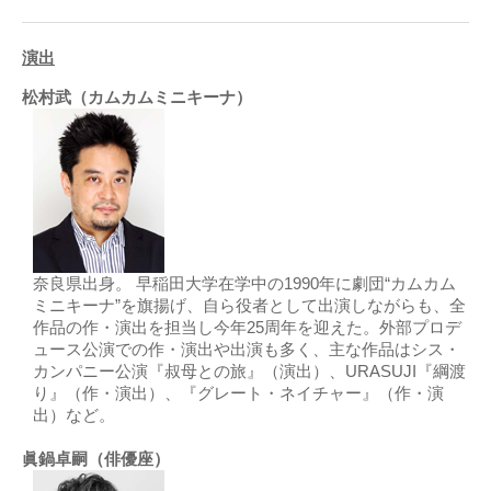
演出
松村武（カムカムミニキーナ）
奈良県出身。 早稲田大学在学中の1990年に劇団“カムカム
ミニキーナ”を旗揚げ、自ら役者として出演しながらも、全
作品の作・演出を担当し今年25周年を迎えた。外部プロデ
ュース公演での作・演出や出演も多く、主な作品はシス・
カンパニー公演『叔母との旅』（演出）、URASUJI『綱渡
り』（作・演出）、『グレート・ネイチャー』（作・演
出）など。
眞鍋卓嗣（俳優座）