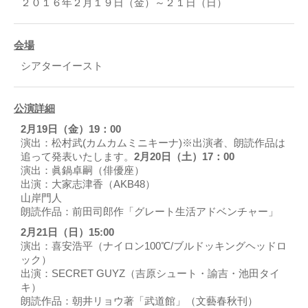
２０１６年２月１９日（金）～２１日（日）
会場
シアターイースト
公演詳細
2月19日（金）19：00
演出：松村武(カムカムミニキーナ)※出演者、朗読作品は
追って発表いたします。
2月20日（土）17：00
演出：眞鍋卓嗣（俳優座）
出演：大家志津香（AKB48）
山岸門人
朗読作品：前田司郎作「グレート生活アドベンチャー」
2月21日（日）15:00
演出：喜安浩平（ナイロン100℃/ブルドッキングヘッドロ
ック）
出演：SECRET GUYZ（吉原シュート・諭吉・池田タイ
キ）
朗読作品：朝井リョウ著「武道館」（文藝春秋刊）