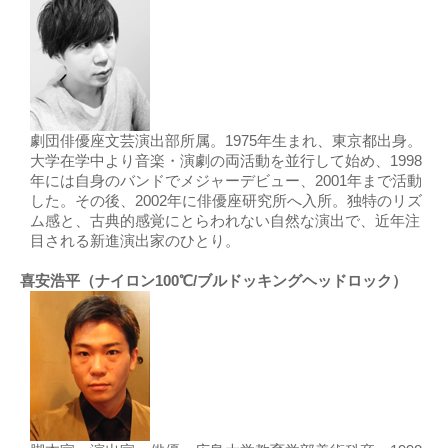
劇団俳優座文芸演出部所属。1975年生まれ、東京都出身。
大学在学中より音楽・演劇の両活動を並行して始め、1998
年には自身のバンドでメジャーデビュー、2001年まで活動
した。その後、2002年に俳優座研究所へ入所。独特のリズ
ム感と、古典的感覚にとらわれない自然な演出で、近年注
目される新進演出家のひとり。
喜安浩平（ナイロン100℃/ブルドッキングヘッドロック）