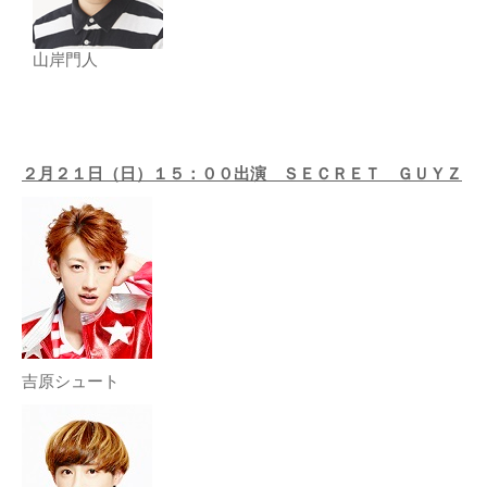
山岸門人
２月２１日（日）１５：００出演 ＳＥＣＲＥＴ ＧＵＹＺ
吉原シュート