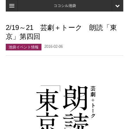
ココシル池袋
ホーム
2/19～21 芸劇＋トーク 朗読「東
検索
京」第四回
店舗・施設最新情報
2016-02-06
池袋イベント情報
口コミ
マイページ
ブックマーク