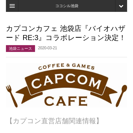
ココシル池袋
ホーム
カプコンカフェ 池袋店『バイオハザ
検索
ード RE:3』コラボレーション決定！
店舗・施設最新情報
2020-03-21
池袋ニュース
口コミ
マイページ
ブックマーク
【カプコン直営店舗関連情報】