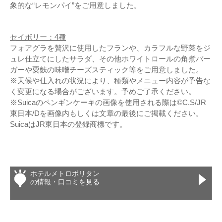
象的な“レモンパイ”をご用意しました。
セイボリー：4種
フォアグラを贅沢に使用したフランや、カラフルな野菜をジ
ュレ仕立てにしたサラダ、その他ホワイトロールの角煮バー
ガーや粟麩の味噌チーズスティック等をご用意しました。
※天候や仕入れの状況により、種類やメニュー内容が予告な
く変更になる場合がございます。予めご了承ください。
※Suicaのペンギンケーキの画像を使用される際は©C.S/JR
東日本/Dを画像内もしくは文章の最後にご掲載ください。
SuicaはJR東日本の登録商標です。
ホテルメトロポリタン
の情報・口コミを見る