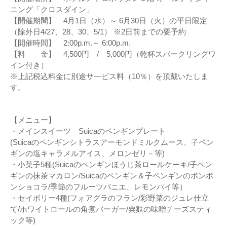
ニング「クロスダイン」
【開催期間】 4月1日（水）～ 6月30日（火）の平日限定
（除外日4/27、28、30、5/1） ※2日前までの要予約
【開催時間】 2:00p.m.～ 6:00p.m.
【料 金】 4,500円 / 5,000円（乾杯スパークリングワ
イン付き）
※上記税込料金に別途サ―ビス料（10％）を頂戴いたしま
す。
【メニュー】
・メインスイーツ Suicaのペンギンプレート
(Suicaのペンギンシトラスアーモンドミルクムース、子ペン
ギンの塩キャラメルアイス、メロンゼリ－等)
・小菓子5種(Suicaのペンギンほうじ茶ロールケーキ/子ペン
ギンの抹茶マカロン/Suicaのペンギン＆子ペンギンのボンボ
ンショコラ/季節のフルーツパニエ、レモンパイ等）
・セイボリー4種(フォアグラのフラン/彩野菜のジュレ仕立
て/ホワイトロールの角煮バーガー/粟麩の味噌チーズスティ
ック等)