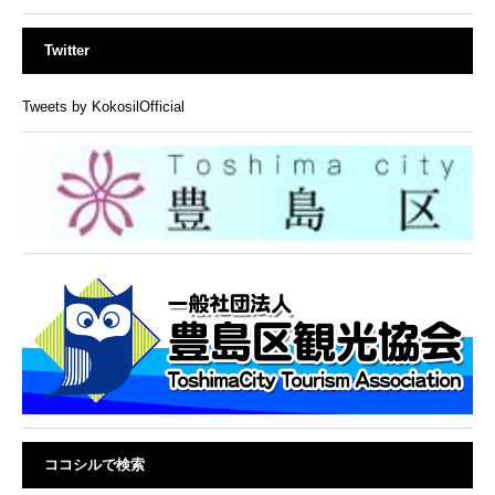
Twitter
Tweets by KokosilOfficial
ココシルで検索