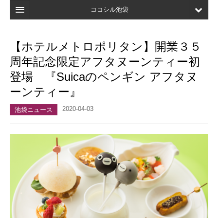
ココシル池袋
ホーム
【ホテルメトロポリタン】開業３５
検索
周年記念限定アフタヌーンティー初
店舗・施設最新情報
登場 『Suicaのペンギン アフタヌ
ーンティー』
口コミ
2020-04-03
マイページ
池袋ニュース
ブックマーク