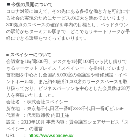
今後の展開について
コロナ対策に加えて、その先にある多様な働き方を可能にす
る社会の実現のためにサービスの拡大を進めてまいります。
300拠点のスペースの確保を年内の目標とし、ベッドタウン
の駅前からターミナル駅まで、どこでもリモートワークが手
軽にできる環境をつくってまいります。
■
スペイシーについて
会議室を1時間500円、デスクを1時間100円から貸し借りで
きるマーケットプレイス「スペイシー」を提供しています。
首都圏を中心とし全国約5,000室の会議室や研修施設・イベ
ントホール等、また約40箇所1,000席のワークスペースを取
り扱っており、ビジネスパーソンを中心とした会員数は28万
人を突破いたしました。
会社名 ：株式会社スペイシー
所在地 ：東京都千代田区一番町23-3千代田一番町ビル6F
代表者 ：代表取締役 内田圭祐
設立 ：2013年10月 事業内容：貸会議室シェアサービス「ス
ペイシー」の運営
URL ：
https://www.spacee.jp/