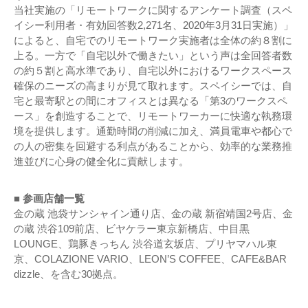
当社実施の「リモートワークに関するアンケート調査（スペ
イシー利用者・有効回答数2,271名、2020年3月31日実施）」
によると、自宅でのリモートワーク実施者は全体の約８割に
上る。一方で「自宅以外で働きたい」という声は全回答者数
の約５割と高水準であり、自宅以外におけるワークスペース
確保のニーズの高まりが見て取れます。スペイシーでは、自
宅と最寄駅との間にオフィスとは異なる「第3のワークスペ
ース」を創造することで、リモートワーカーに快適な執務環
境を提供します。通勤時間の削減に加え、満員電車や都心で
の人の密集を回避する利点があることから、効率的な業務推
進並びに心身の健全化に貢献します。
■ 参画店舗一覧
金の蔵 池袋サンシャイン通り店、金の蔵 新宿靖国2号店、金
の蔵 渋谷109前店、ビヤケラー東京新橋店、中目黒
LOUNGE、鶏豚きっちん 渋谷道玄坂店、プリヤマハル東
京、COLAZIONE VARIO、LEON’S COFFEE、CAFE&BAR
dizzle、を含む30拠点。