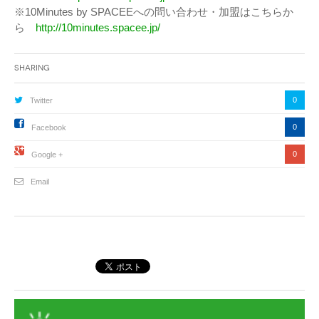
※10Minutes by SPACEEへの問い合わせ・加盟はこちらか
ら
http://10minutes.spacee.jp/
Sharing
0
Twitter
0
Facebook
0
Google +
Email