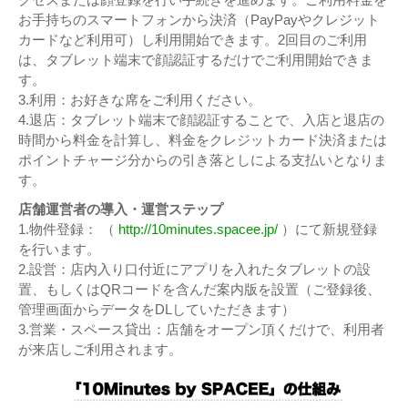
お手持ちのスマートフォンから決済（PayPayやクレジット
カードなど利用可）し利用開始できます。2回目のご利用
は、タブレット端末で顔認証するだけでご利用開始できま
す。
3.利用：お好きな席をご利用ください。
4.退店：タブレット端末で顔認証することで、入店と退店の
時間から料金を計算し、料金をクレジットカード決済または
ポイントチャージ分からの引き落としによる支払いとなりま
す。
店舗運営者の導入・運営ステップ
1.物件登録： （
http://10minutes.spacee.jp/
）にて新規登録
を行います。
2.設営：店内入り口付近にアプリを入れたタブレットの設
置、もしくはQRコードを含んだ案内版を設置（ご登録後、
管理画面からデータをDLしていただきます）
3.営業・スペース貸出：店舗をオープン頂くだけで、利用者
が来店しご利用されます。