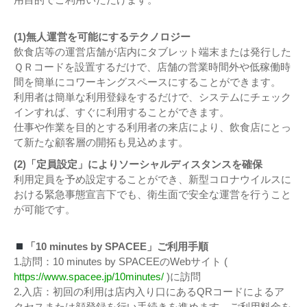
(1)無人運営を可能にするテクノロジー
飲食店等の運営店舗が店内にタブレット端末または発行した
ＱＲコードを設置するだけで、店舗の営業時間外や低稼働時
間を簡単にコワーキングスペースにすることができます。
利用者は簡単な利用登録をするだけで、システムにチェック
インすれば、すぐに利用することができます。
仕事や作業を目的とする利用者の来店により、飲食店にとっ
て新たな顧客層の開拓も見込めます。
(2)「定員設定」によりソーシャルディスタンスを確保
利用定員を予め設定することができ、新型コロナウイルスに
おける緊急事態宣言下でも、衛生面で安全な運営を行うこと
が可能です。
「10 minutes by SPACEE」ご利用手順
1.訪問：10 minutes by SPACEEのWebサイト (
https://www.spacee.jp/10minutes/
)に訪問
2.入店：初回の利用は店内入り口にあるQRコードによるア
クセスまたは顔登録を行い手続きを進めます。ご利用料金を