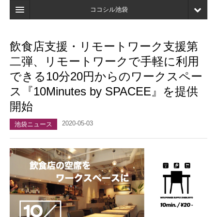
ココシル池袋
ホーム
飲食店支援・リモートワーク支援第
検索
二弾、リモートワークで手軽に利用
店舗・施設最新情報
できる10分20円からのワークスペー
ス『10Minutes by SPACEE』を提供
口コミ
開始
マイページ
2020-05-03
池袋ニュース
ブックマーク