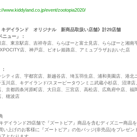
s://www.kiddyland.co.jp/event/zootopia2020/
」キデイランド オリジナル 新商品取扱い店舗》計29店舗
ベニュー」：
田店、東京駅店、吉祥寺店、ららぽーと富士見店、ららぽーと湘南
XPOCITY店、神戸店、ピオレ姫路店、アミュプラザおおいた店
」：
ンシティ店、宇都宮店、新越谷店、埼玉羽生店、浦和美園店、港北
子玉川店、キデイランド/スヌーピータウンミニ武蔵小杉店、沼津店
店、京都四条河原町店、大日店、三宮店、高松店、広島府中店、福
店、穂波店
典
からキデイランド29店舗で『ズートピア』商品を含むディズニー商品
上お買い上げのお客様に『ズートピア』の缶バッジ(非売品)をプレゼン
終了となります。