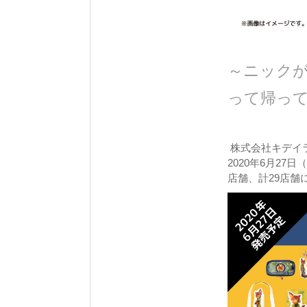
～ニック
って帰っ
株式会社キデイ
2020年6月2
店舗、計29店舗