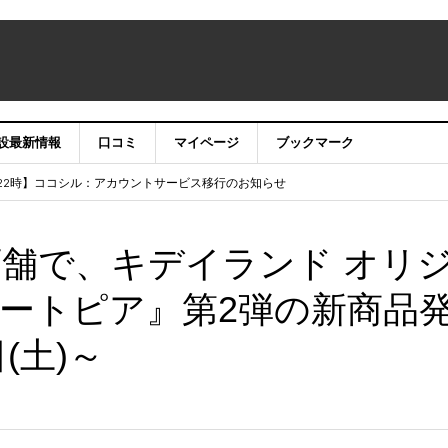
設最新情報
口コミ
マイページ
ブックマーク
テナンス作業に伴うサイト・アプリ利用停止のお知らせ
）22時】ココシル：アカウントサービス移行のお知らせ
舗の皆様を応援させていただきたい！」
信中！
店舗で、キデイランド オリ
ートピア』第2弾の新商品
日(土)～