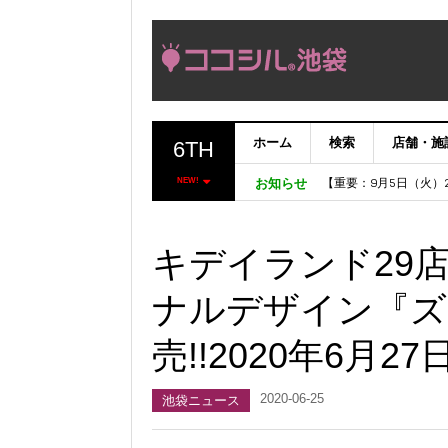
ホーム
検索
店舗・施
6TH
【完了】システムメン
【重要：9月5日（火
NEW!
お知らせ
「いま、困っている店
ココシルアプリ無料配
キデイランド29
ナルデザイン『ズ
売!!2020年6月27
2020-06-25
池袋ニュース