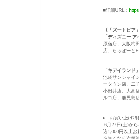
■詳細URL：
http
《「ズートピア
「ディズニー ア
原宿店、大阪梅
店、ららぽーとE
「キデイランド
池袋サンシャイ
ータウン店、二
小田井店、大高
ルコ店、鹿児島
お買い上げ特
6月27日(土)
込1,000円以
※無くなり次第