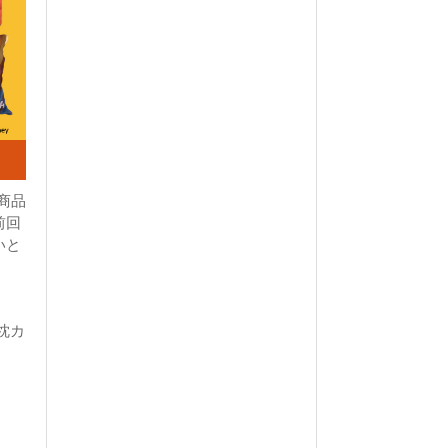
商品
前回
いと
枕カ