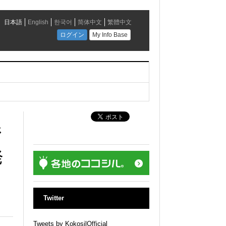
ジ
発
Twitter
Tweets by KokosilOfficial