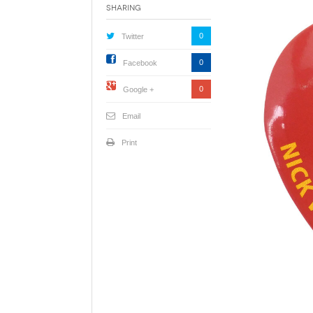
Sharing
0
Twitter
0
Facebook
0
Google +
Email
Print