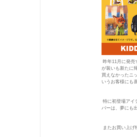
昨年11月に発
が装いも新たに
買えなかったニ
いうお客様にも
特に初登場アイ
バーは、夢にも
またお買い上げ