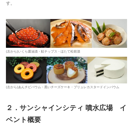
す。
(左から)いくら醤油漬・鮭チップス・ほたて松前漬
(左から)あんチビバウム・黒いチーズケーキ・ブリュレカスタードインバウム
２．サンシャインシティ 噴水広場 イ
ベント概要