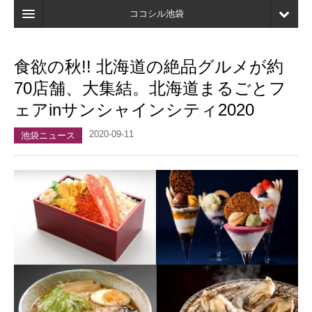
ココシル池袋
ホーム
食欲の秋!! 北海道の絶品グルメが約
検索
70店舗、大集結。北海道まるごとフ
店舗・施設最新情報
ェアinサンシャインシティ2020
口コミ
2020-09-11
池袋ニュース
マイページ
ブックマーク