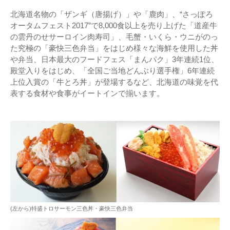
北海道名物の「ザンギ（唐揚げ）」や「鹿肉」、“さっぽろ
オータムフェスト2017”で8,000食以上を売り上げた「道産牛
の雲丹のせサーロイン肉寿司」、毛蟹・いくら・ウニがのっ
た究極の「豪快三色弁当」をはじめ様々な海鮮を使用した丼
や弁当、日本最大のフードフェス「まんパク」3年連続1位、
殿堂入りをはじめ、「全国ご当地どんぶり選手権」6年連続
上位入賞の「牛とろ丼」が登場するなど、北海道の味覚を代
表する食材や食事がイートインで揃います。
(左から)特盛トロサーモン三色丼・豪快三色弁当