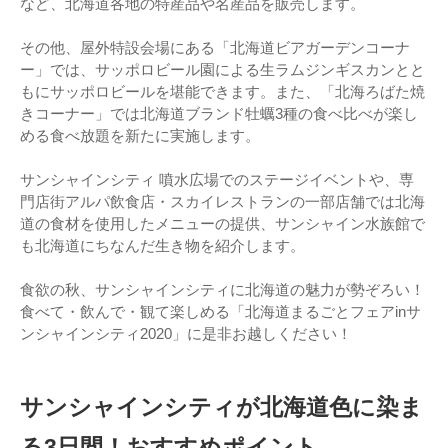
など、北海道各地の特産品や名産品を販売します。
その他、屋外特設会場にある「北海道ビアガーデンコーナ
ー」では、サッポロビール園による生ラムジンギスカンとと
もにサッポロビールを堪能できます。また、「北海ろばた焼
きコーナー」では北海道ブランド牡蠣3種の食べ比べが楽し
める食べ放題を新たに実施します。
サンシャインシティ 噴水広場でのステージイベントや、専
門店街アルパ飲食店・スカイレストランの一部店舗では北海
道の食材を使用したメニューの提供、サンシャイン水族館で
も北海道にちなんだ生き物を紹介します。
食欲の秋、サンシャインシティに北海道の魅力が勢ぞろい！
食べて・飲んで・観て楽しめる「北海道まるごとフェアinサ
ンシャインシティ2020」に是非お越しください！
​サンシャインシティが北海道色に染ま
る3日間！おすすめポイント