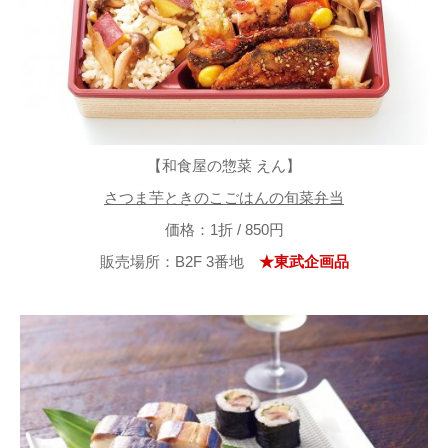
【和食屋の惣菜 えん】
さつま芋ときのこごはんの旬菜弁当
価格：1折 / 850円
販売場所：B2F 3番地
★東武企画品