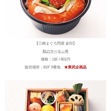
【三崎まぐろ問屋 金印】
秋のサーモン丼
価格：1折 / 801円
販売場所：B2F 9番地
★東武企画品