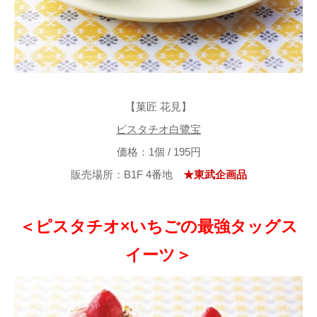
【菓匠 花見】
ピスタチオ白鷺宝
価格：1個 / 195円
販売場所：B1F 4番地
★東武企画品
＜ピスタチオ×いちごの最強タッグス
イーツ＞