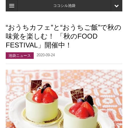
ココシル池袋
ホーム
“おうちカフェ”と“おうちご飯”で秋の
検索
味覚を楽しむ！ 「秋のFOOD
店舗・施設最新情報
FESTIVAL」開催中！
口コミ
2020-09-24
池袋ニュース
マイページ
ブックマーク