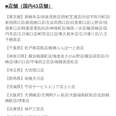
■店舗（国内43店舗）
【東京都】新橋本店/赤坂見附店/田町芝浦店/渋谷宇田川町店/
新宿西口店/新宿南口店/五反田西口店/目黒東口店/上野店/池
袋東口店/秋葉原電気街店/神保町店/御茶ノ水店/飯田橋店/高
円寺店/立川南口店/町田北口店/東久留米店/立川通り店/八王
子楢原店
【千葉県】松戸南花島店/船橋ららぽーと前店
【神奈川県】横浜鶴屋町店/海老名さがみ野店/横浜荏田店/川
崎店/溝の口店/平塚四之宮店/相模原若松店
【埼玉県】大宮西口店
【群馬県】前橋天川店
【茨城県】守谷サービスエリア店上り店
【大阪府】天満橋店/天満関テレ前店/大阪福島駅前店/近鉄鶴
橋駅店/堺東店
【兵庫県】神戸三宮店