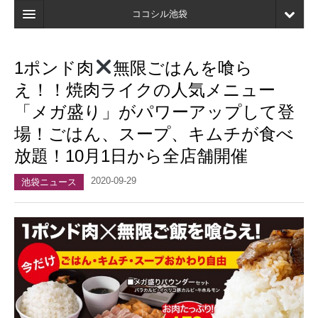
ココシル池袋
ホーム
1ポンド肉
無限ごはんを喰ら
検索
え！！焼肉ライクの人気メニュー
店舗・施設最新情報
「メガ盛り」がパワーアップして登
場！ごはん、スープ、キムチが食べ
口コミ
放題！10月1日から全店舗開催
マイページ
2020-09-29
池袋ニュース
ブックマーク