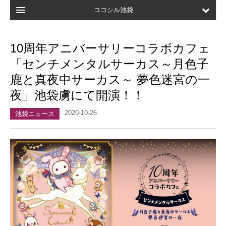
ココシル池袋
ホーム
10周年アニバーサリーコラボカフェ
検索
「センチメンタルサーカス～月色子
店舗・施設最新情報
鹿と真夜中サーカス～ 夢色迷宮の一
夜」池袋虜にて開演！！
口コミ
2020-10-26
マイページ
池袋ニュース
ブックマーク