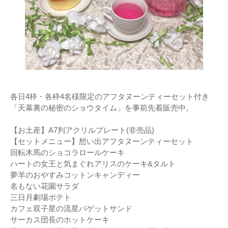
各日4枠・各枠4名様限定のアフタヌーンティーセット付き
「天幕裏の秘密のショウタイム」を事前先着販売中。
【お土産】A7判アクリルプレート(非売品)
【セットメニュー】想い出アフタヌーンティーセット
回転木馬のショコラロールケーキ
ハートの女王と気まぐれアリスのケーキ&タルト
夢羊のおやすみコットンキャンディー
名もない花園サラダ
三日月劇場ポテト
カフェ双子星の流星バゲットサンド
サーカス団長のホットケーキ