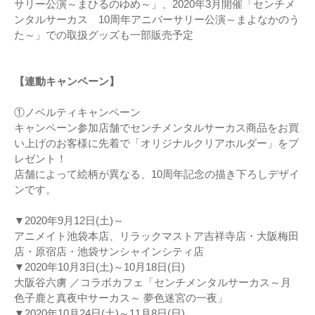
サリー公演～まひるのゆめ～」、2020年3月開催「センチメ
ンタルサーカス 10周年アニバーサリー公演～まよなかのう
た～」での取扱グッズも一部販売予定
【連動キャンペーン】
①ノベルティキャンペーン
キャンペーン参加店舗でセンチメンタルサーカス商品をお買
い上げのお客様に先着で「オリジナルクリアホルダー」をプ
レゼント！
店舗によって絵柄が異なる、10周年記念の描き下ろしデザイ
ンです。
▼2020年9月12日(土)～
アニメイト池袋本店、リラックマストア吉祥寺店・大阪梅田
店・原宿店・池袋サンシャインシティ店
▼2020年10月3日(土)～10月18日(日)
大阪谷六虜 ／コラボカフェ「センチメンタルサーカス～月
色子鹿と真夜中サーカス～ 夢色迷宮の一夜」
▼2020年10月24日(土)～11月8日(日)