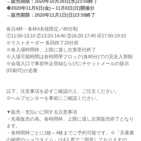
→販売期限：2020年10月28日(水)23:59終了
◆2020年11月6日(金)～11月8日(日)開催分
→販売期限：2020年11月1日(日)23:59終了
各日4枠・各枠4名様限定／80分制
①11:50-13:10 ②13:20-14:40 ③16:20-17:40 ④17:50-19:10
※ラストオーダー 各回終了20分前
※各入場時間枠、上限に達し次第受付終了
※入場可能時間は各時間帯ブロック(各80分)での完全入替制
※会場入口で事前申込登録ならびにチケットメールの提示
(印刷可)が必要
以下、注意事項を必ずご確認の上、ご注文ください。
※ヘルプセンターを事前にご確認ください。
▼販売・支払いに関する注意事項
・先着販売の為、各時間枠、上限に達し次第販売終了となり
ます。
・各時間枠ごとに1枚～4枚までご予約可能です。※「天幕裏
の秘密のショウタイム」は4人席でご用意しておりますの