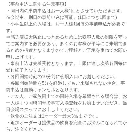
【事前申込に関する注意事項】
・同日内の事前申込はお一人様1回とさせていただきます。
※会期中、別日の事前申込は可能。(1日につき1回まで)
・小学生以上の入場は、お一人様1回毎の事前申込が必要で
す。
⇒感染症拡大防止につとめるためには収容人数の制限を守っ
てご案内する必要があり、多くのお客様が平等にご来場でき
るための措置となりますのでご理解とご了承を重ねてお願い
申し上げます。
・事前申込は先着受付となります。上限に達し次第各回毎に
受付終了となります。
・各回開始時刻の10分前に会場入口にお越しください。
・各回開始時間を5分を経過してもご来場されない場合、事
前申込は自動キャンセルとなります。
・ご友人、ご家族同士での同時入場を希望される場合は、お
一人様ずつ同時間帯で事前入場登録をお済ませいただき、当
日会場スタッフにお申し出ください。
・飲食のご注文は1オーダー最大3品までです。
・追加オーダーは提供品の飲食を完全にお済みになられてか
らご注文ください。