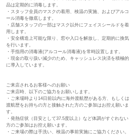
品は定期的に消毒します。
・スタッフ全員のマスクの着用、検温の実施、およびアルコ
ール消毒を徹底します。
・店舗スタッフの一部はマスク以外にフェイスシールドを着
用します。
・安全構造上可能な限り、窓や入口を解放し、定期的に換気
を行います。
・手指用の消毒液(アルコール消毒液)を常時設置します。
・現金の取り扱い減少のため、キャッシュレス決済を積極的
に導入しています。
ご来店されるお客様へのお願い
ご来店時、以下のご協力をお願いします。
・ご来場時より14日前以内に海外渡航歴がある方、もしくは
渡航歴をお持ちの方と接触された方のご参加はお控え願いま
す。
・発熱症状（目安として37.5度以上）など体調がすぐれない
方のご参加はお控え願います。
・ご来場の際は手洗い、検温の事前実施にご協力ください。