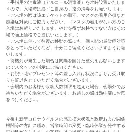
・手指用の消毒液（アルコール消毒液）を常時設置いたしま
すので、入場時は必ずご自身の手指の消毒をお願いします。
・ご来場の際は咳エチケットの順守、マスクの着用必須など
感染症対策にご協力ください。（マスクの着用がない方のご
入場はお断りいたします。やむを得ずお持ちでない方はその
場で適正価格でご提供いたします。）
・ご来場に伴って往復の移動の際にも、個人間の感染症対策
をとっていただくなど、十分にご留意くださいますようお願
いします。
・待機列が発生した場合は間隔を開けた整列をお願いします
のでスタッフの指示にご協力ください。
・お祝い花やプレゼント等の差し入れは状況によりお受け取
りを辞退させていただく場合がございます。
・会場内のお客様が収容人数制限を超えた場合、会場外でお
待ちいただく場合がございます。お越しの際は熱中症にお気
をつけください。
今後も新型コロナウイルスの感染拡⼤状況と政府および関係
機関等の⽅針に鑑み、営業時間の変更・臨時休業が発⽣する
可能性があります。お客様にはご迷惑をお掛けいたします