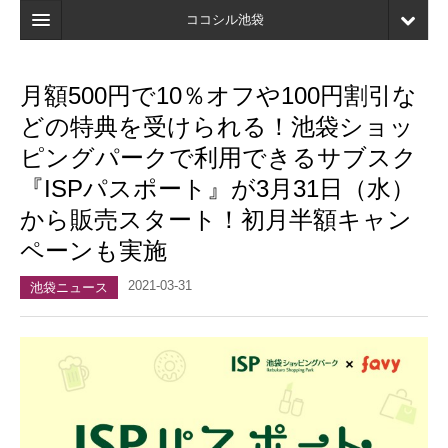
ココシル池袋
ホーム
月額500円で10％オフや100円割引な
検索
どの特典を受けられる！池袋ショッ
店舗・施設最新情報
ピングパークで利用できるサブスク
『ISPパスポート』が3月31日（水）
口コミ
から販売スタート！初月半額キャン
マイページ
ペーンも実施
ブックマーク
2021-03-31
池袋ニュース