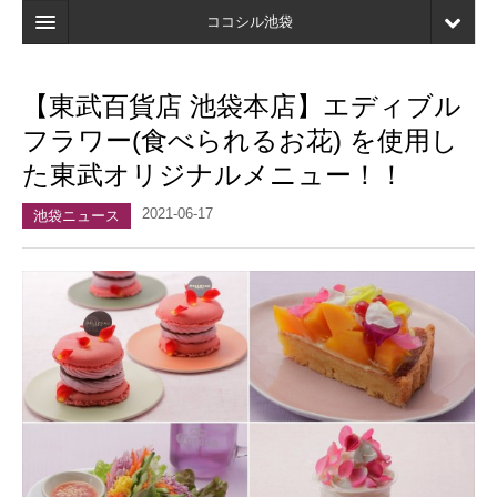
ココシル池袋
ホーム
【東武百貨店 池袋本店】エディブル
検索
フラワー(食べられるお花) を使用し
店舗・施設最新情報
た東武オリジナルメニュー！！
口コミ
2021-06-17
池袋ニュース
マイページ
ブックマーク