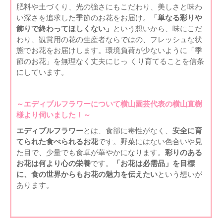
肥料や土づくり、光の強さにもこだわり、美しさと味わ
い深さを追求した季節のお花をお届け。
「単なる彩りや
飾りで終わってほしくない」
という想いから、味にこだ
わり、観賞用の花の生産者ならではの、フレッシュな状
態でお花をお届けします。環境負荷が少ないように「季
節のお花」を無理なく丈夫にじっ くり育てることを信条
にしています。
～エディブルフラワーについて横山園芸代表の横山直樹
様より伺いました！～
エディブルフラワー
とは、食部に毒性がなく、
安全に育
てられた食べられるお花
です。野菜にはない色合いや見
た目で、少量でも食卓が華やかになります。
彩りのある
お花は何より心の栄養
です。
「お花は必需品」を目標
に、食の世界からもお花の魅力を伝えたい
という想いが
あります。