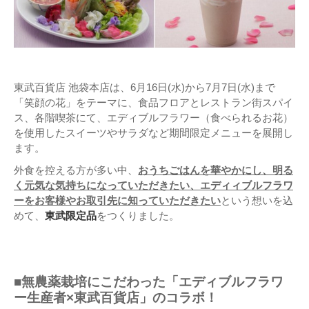
東武百貨店 池袋本店は、6月16日(水)から7月7日(水)まで
「笑顔の花」をテーマに、食品フロアとレストラン街スパイ
ス、各階喫茶にて、エディブルフラワー（食べられるお花）
を使用したスイーツやサラダなど期間限定メニューを展開し
ます。
外食を控える方が多い中、
おうちごはんを華やかにし、明る
く元気な気持ちになっていただきたい、エディィブルフラワ
ーをお客様やお取引先に知っていただきたい
という想いを込
めて、
東武限定品
をつくりました。
■無農薬栽培にこだわった「エディブルフラワ
ー生産者×東武百貨店」のコラボ！