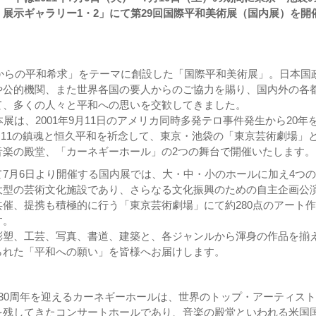
展示ギャラリー1・2」にて第29回国際平和美術展（国内展）を開
術からの平和希求」をテーマに創設した「国際平和美術展」。日本国
や公的機関、また世界各国の要人からのご協力を賜り、国内外の各
て、多くの人々と平和への思いを交歓してきました。
本展は、2001年9月11日のアメリカ同時多発テロ事件発生から20年
.11の鎮魂と恒久平和を祈念して、東京・池袋の「東京芸術劇場」
音楽の殿堂、「カーネギーホール」の2つの舞台で開催いたします。
7月6日より開催する国内展では、大・中・小のホールに加え4つ
大型の芸術文化施設であり、さらなる文化振興のための自主企画公
催、提携も積極的に行う「東京芸術劇場」にて約280点のアート
す。
彫塑、工芸、写真、書道、建築と、各ジャンルから渾身の作品を揃
られた「平和への願い」を皆様へお届けします。
30周年を迎えるカーネギーホールは、世界のトップ・アーティス
を残してきたコンサートホールであり、音楽の殿堂といわれる米国