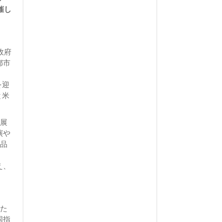
催し
政府
都市
を迎
と米
の展
演や
作品
え、
トた
国指