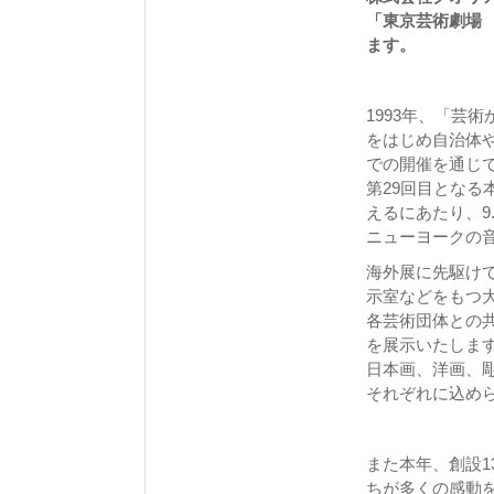
「東京芸術劇場 
ます。
1993年、「芸
をはじめ自治体
での開催を通じ
第29回目となる
えるにあたり、9
ニューヨークの
海外展に先駆けて
示室などをもつ
各芸術団体との共
を展示いたしま
日本画、洋画、
それぞれに込め
また本年、創設1
ちが多くの感動