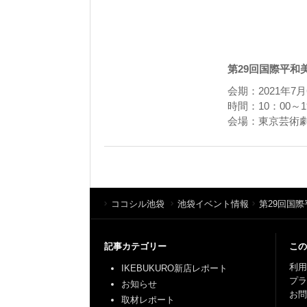
第29回国際平和
会期：2021年7
時間：10：00～
会場：東京芸術劇
ココシル池袋
池袋イベント情報
第29回国
記事カテゴリー
この
利用
IKEBUKURO新店レポート
プ
お知らせ
お問
取材レポート