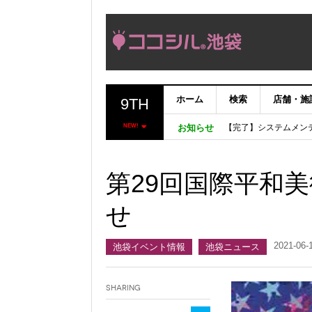
ホーム
検索
店舗・施
9TH
【完了】システムメン
【重要：9月5日（火
NEW!
お知らせ
「いま、困っている店
ココシルアプリ無料配
第29回国際平和
せ
2021-06-
池袋イベント情報
池袋ニュース
Sharing