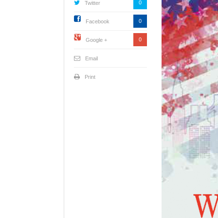
0
Twitter
0
Facebook
0
Google +
Email
Print