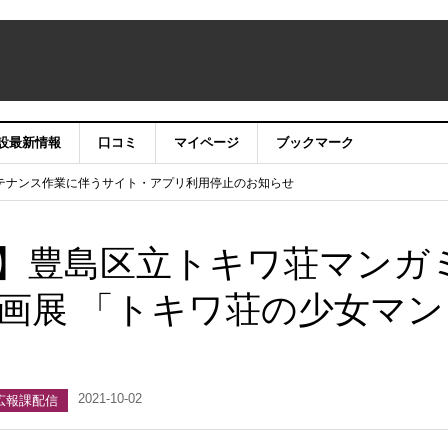
設最新情報
口コミ
マイページ
ブックマーク
テナンス作業に伴うサイト・アプリ利用停止のお知らせ
）22時】ココシル：アカウントサービス移行のお知らせ
舗の皆様を応援させていただきたい！」
信中！
】豊島区立トキワ荘マンガ
画展 「トキワ荘の少女マン
2021-10-02
広報課配信