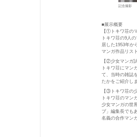
記念撮影
■展示概要
【①トキワ荘の
トキワ荘の9人
居した1953年
マンガ作品リス
【②少女マンガ
トキワ荘にマンガ
て、当時の雑誌
たかをご紹介し
【③トキワ荘の
トキワ荘のマン
少女マンガの世
ブ」編集長でも
名義の合作マン