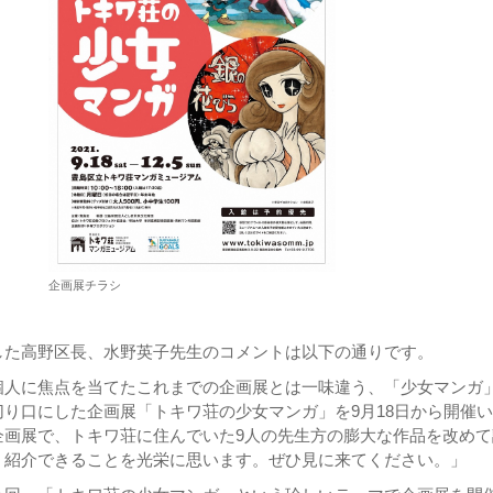
企画展チラシ
した高野区長、水野英子先生のコメントは以下の通りです。
個人に焦点を当てたこれまでの企画展とは一味違う、「少女マンガ
り口にした企画展「トキワ荘の少女マンガ」を9月18日から開催
企画展で、トキワ荘に住んでいた9人の先生方の膨大な作品を改めて
、紹介できることを光栄に思います。ぜひ見に来てください。」