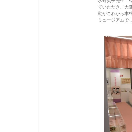
水野英子先生「
ていただき、大
動がこれから本
ミュージアムで