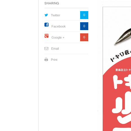
Sharing
0
Twitter
0
Facebook
0
Google +
Email
Print