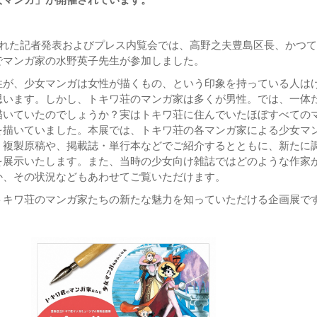
された記者発表およびプレス内覧会では、高野之夫豊島区長、かつ
でマンガ家の水野英子先生が参加しました。
性が、少女マンガは女性が描くもの、という印象を持っている人は
思います。しかし、トキワ荘のマンガ家は多くが男性。では、一体
描いていたのでしょうか？実はトキワ荘に住んでいたほぼすべての
を描いていました。本展では、トキワ荘の各マンガ家による少女マ
・複製原稿や、掲載誌・単行本などでご紹介するとともに、新たに
を展示いたします。また、当時の少女向け雑誌ではどのような作家
か、その状況などもあわせてご覧いただけます。
トキワ荘のマンガ家たちの新たな魅力を知っていただける企画展で