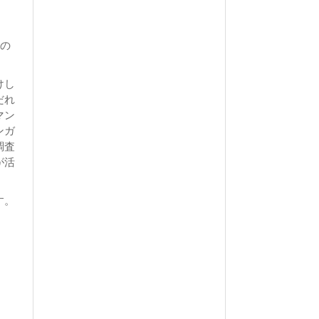
ての
けし
だれ
マン
ンガ
調査
が活
す。