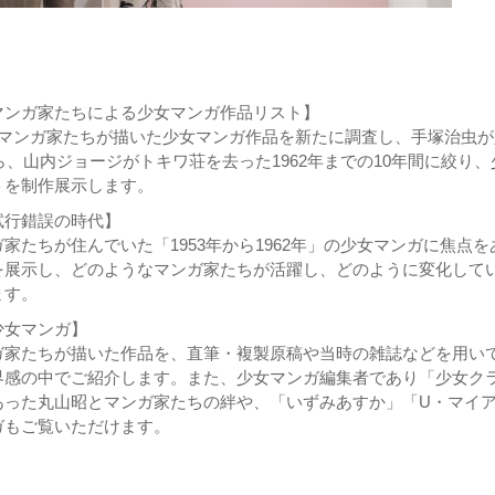
マンガ家たちによる少女マンガ作品リスト】
のマンガ家たちが描いた少女マンガ作品を新たに調査し、手塚治虫が
から、山内ジョージがトキワ荘を去った1962年までの10年間に絞り、
トを制作展示します。
試行錯誤の時代】
家たちが住んでいた「1953年から1962年」の少女マンガに焦点を
を展示し、どのようなマンガ家たちが活躍し、どのように変化して
ます。
少女マンガ】
ガ家たちが描いた作品を、直筆・複製原稿や当時の雑誌などを用い
界感の中でご紹介します。また、少女マンガ編集者であり「少女ク
あった丸山昭とマンガ家たちの絆や、「いずみあすか」「U・マイ
ガもご覧いただけます。