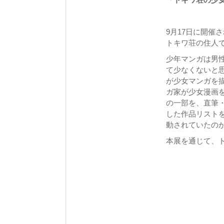
9月17日に開催
トキワ荘の住人
少年マンガは男
て少なくないと
が少女マンガを
ガ家が少女漫画
の一部を、直筆
した作品リスト
動されていたの
本展を通じて、