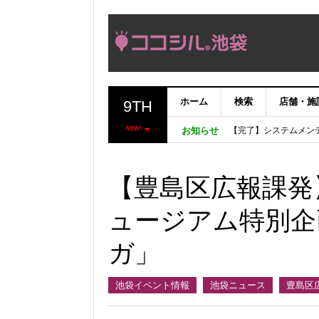
ホーム
検索
店舗・施
9TH
【完了】システムメン
【重要：9月5日（火
NEW!
お知らせ
「いま、困っている店
ココシルアプリ無料配
【豊島区広報課発
ュージアム特別企
ガ」
池袋イベント情報
池袋ニュース
豊島区