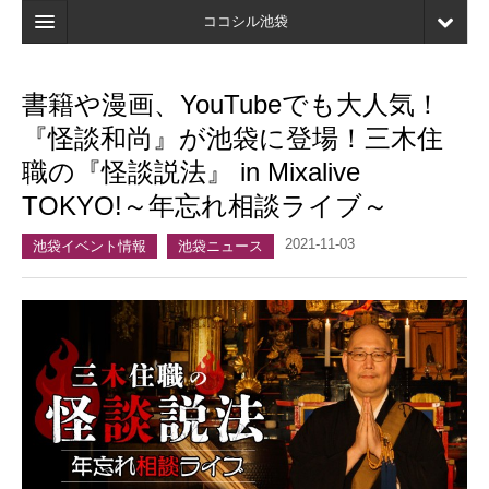
ココシル池袋
ホーム
書籍や漫画、YouTubeでも大人気！
検索
『怪談和尚』が池袋に登場！三木住
店舗・施設最新情報
職の『怪談説法』 in Mixalive
TOKYO!～年忘れ相談ライブ～
口コミ
2021-11-03
マイページ
池袋イベント情報
池袋ニュース
ブックマーク