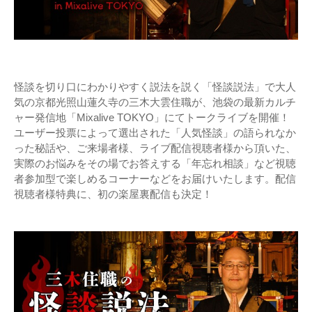
怪談を切り口にわかりやすく説法を説く「怪談説法」で大人
気の京都光照山蓮久寺の三木大雲住職が、池袋の最新カルチ
ャー発信地「Mixalive TOKYO」にてトークライブを開催！
ユーザー投票によって選出された「人気怪談」の語られなか
った秘話や、ご来場者様、ライブ配信視聴者様から頂いた、
実際のお悩みをその場でお答えする「年忘れ相談」など視聴
者参加型で楽しめるコーナーなどをお届けいたします。配信
視聴者様特典に、初の楽屋裏配信も決定！