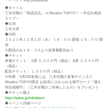
◆タイトル
三木住職の『怪談説法』 in Mixalive TOKYO！～年忘れ相談
ライブ～
◆出演
三木大雲
◆日程
２０２１年１２月１日（水） １８：００ 開場 １９：００ 開
演
※配信のみ１８：３０より楽屋裏配信あり
◆チケット
来場チケット： S席 ５,０００円（税込） A席 ３,５００円
（税込）
配信チケット： １,５００円（税込）
※特典：S席100名様には、三木住職の直筆サイン入り
Mixalive TOKYO限定 お財布に入れられる御守カード『蓮久
寺自戒御守』（三木住職がご祈祷したもの）をプレゼント
◆チケット購入
https://eplus.jp/mikidaiun/
◆イベント詳細ページ