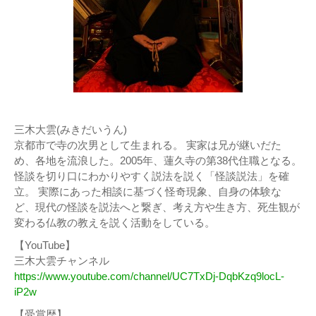
三木大雲(みきだいうん)
京都市で寺の次男として生まれる。 実家は兄が継いだた
め、各地を流浪した。2005年、蓮久寺の第38代住職となる。
怪談を切り口にわかりやすく説法を説く「怪談説法」を確
立。 実際にあった相談に基づく怪奇現象、自身の体験な
ど、現代の怪談を説法へと繋ぎ、考え方や生き方、死生観が
変わる仏教の教えを説く活動をしている。
【YouTube】
三木大雲チャンネル
https://www.youtube.com/channel/UC7TxDj-DqbKzq9locL-
iP2w
【受賞歴】