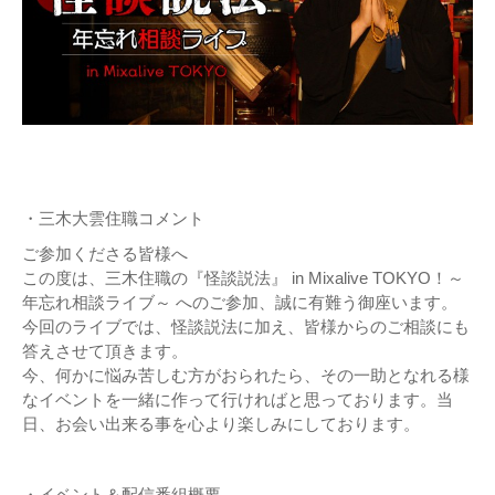
・三木大雲住職コメント
ご参加くださる皆様へ
この度は、三木住職の『怪談説法』 in Mixalive TOKYO！～
年忘れ相談ライブ～ へのご参加、誠に有難う御座います。
今回のライブでは、怪談説法に加え、皆様からのご相談にも
答えさせて頂きます。
今、何かに悩み苦しむ方がおられたら、その一助となれる様
なイベントを一緒に作って行ければと思っております。当
日、お会い出来る事を心より楽しみにしております。
・イベント＆配信番組概要