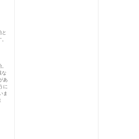
飴と
す。
飴。
異な
があ
うに
いま
ま