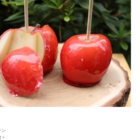
ーン
飴＞