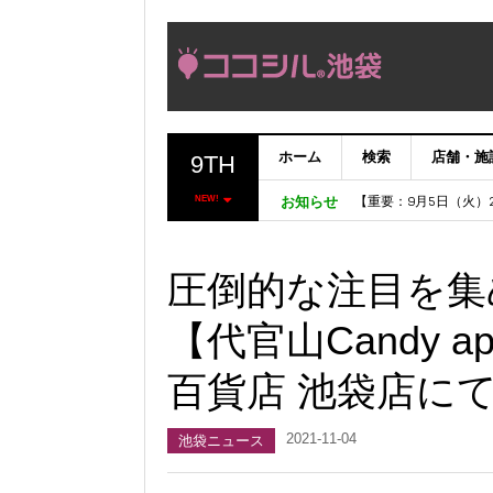
ホーム
検索
店舗・施
9TH
【完了】システムメン
【重要：9月5日（火
NEW!
お知らせ
「いま、困っている店
ココシルアプリ無料配
圧倒的な注目を集
【代官山Candy 
百貨店 池袋店に
2021-11-04
池袋ニュース