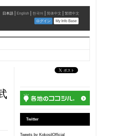
武
Twitter
Tweets by KokosilOfficial