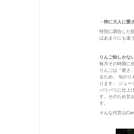
・特に大人に愛
特別に調合した
はあまりにも違
りんご飴しかな
毎⽉その時期に
りんごは「硬さ
るため、 旬の
ります。 ジュ
パリパリに仕上
す。そのため⽢
す。
そんな代官山Can