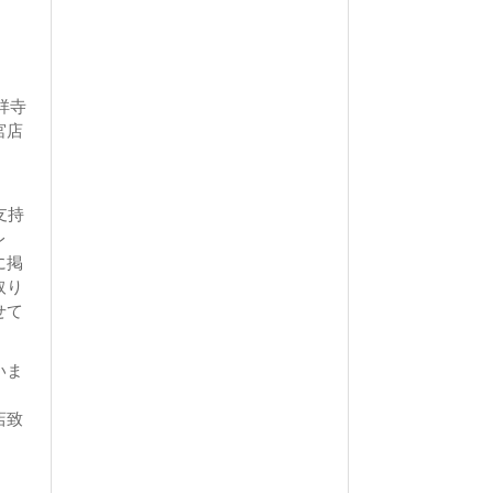
祥寺
宮店
支持
レ
に掲
取り
せて
いま
店致