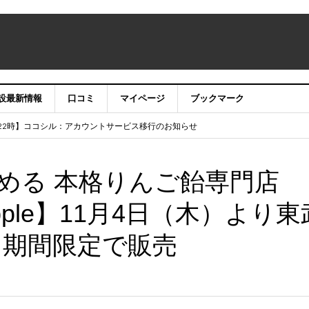
設最新情報
口コミ
マイページ
ブックマーク
テナンス作業に伴うサイト・アプリ利用停止のお知らせ
）22時】ココシル：アカウントサービス移行のお知らせ
舗の皆様を応援させていただきたい！」
信中！
める 本格りんご飴専門店
apple】11月4日（木）より東
て期間限定で販売