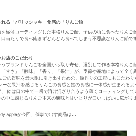
される「パリッシャキ」食感の「りんご飴」
飴を極薄コーティングした本格りんご飴、子供の頃に食べたりんご
う口当たりで食べ飽きずどんどん食べてしまう不思議なりんご飴で
いお店のこだわり
合うブランドりんごを全国から取り寄せ、選別して作る本格りんご
」「⽢さ」「酸味」「⾹り」「果汁」が、季節や産地によって全く
りんごの旨味を最⼤限に引き出すための、飴作りの⼯程にもこだわり
ーシーな果汁を感じるりんごの⾷感と飴の⾷感に⼀体感が⽣まれるよ
げ、 飴は⼝の中で⼀瞬で溶け混ざり合うよう薄くコーティングして
みの中に感じるりんご本来の酸味と⽢い⾹りが⼝いっぱいに広がり
dy appleが今回、催事で出す商品は…