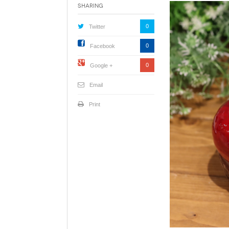
Sharing
0
Twitter
0
Facebook
0
Google +
Email
Print