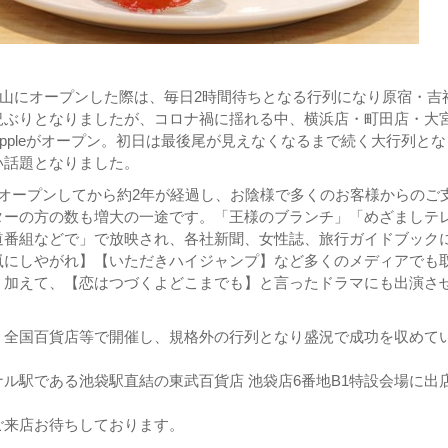
代官山にオープンした際は、毎日2時間待ちとなる行列になり原宿・吉
況ぶりとなりましたが、コロナ禍に揺れる中、横浜店・町田店・大
y appleがオープン。初日は最後尾が見えなくなるまで続く大行列とな
い話題となりました。
がオープンしてから約2年が経過し、お陰様で多くのお客様からのご
ターの方の数も増大の一途です。「王様のブランチ」「めざましテ
道番組などで」で放映され、各社新聞、女性誌、旅行ガイドブック
嵐にしやがれ】【いただきハイジャンプ】など多くのメディアでも
。加えて、【恋はつづくよどこまでも】と言ったドラマにも出演さ
、全国百貨店等で開催し、規格外の行列となり盛況で成功を収めて
ル駅である池袋駅直結の東武百貨店 池袋店6番地B1特設会場に出
ご来店お待ちしております。