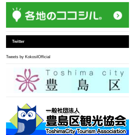
Twitter
Tweets by KokosilOfficial