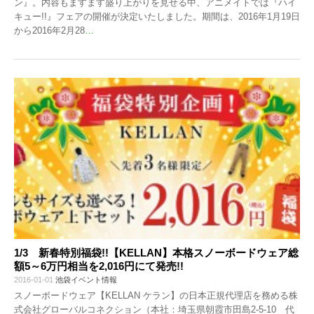
ン』。内容もますます盛り上がりを見せる中、アニメイトでは『ハイ
キュー!!』フェアの開催が決定いたしました。期間は、2016年1月19日
から2016年2月28
…
1/3 新春特別福袋!!【KELLAN】本格スノーボードウェア総
額5～6万円相当を2,016円にて発売!!
2016-01-01
池袋イベント情報
スノーボードウェア【KELLAN ケラン】の日本正規代理店を務める株
式会社グローバルコネクション（本社：埼玉県朝霞市田島2-5-10 代