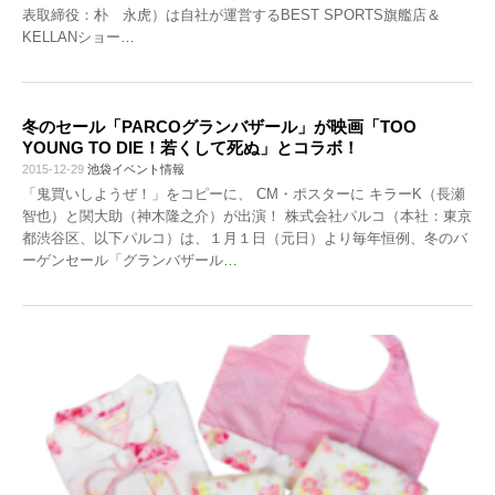
表取締役：朴 永虎）は自社が運営するBEST SPORTS旗艦店＆
KELLANショー
…
冬のセール「PARCOグランバザール」が映画「TOO
YOUNG TO DIE！若くして死ぬ」とコラボ！
2015-12-29
池袋イベント情報
「鬼買いしようぜ！」をコピーに、 CM・ポスターに キラーK（長瀬
智也）と関大助（神木隆之介）が出演！ 株式会社パルコ（本社：東京
都渋谷区、以下パルコ）は、１月１日（元日）より毎年恒例、冬のバ
ーゲンセール「グランバザール
…