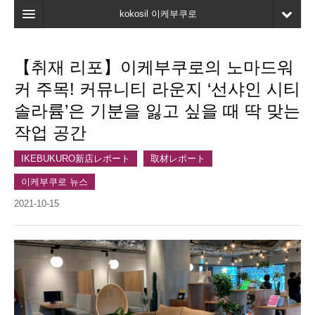
kokosil 이케부쿠로
홈
【취재 리포】이케부쿠로의 노마드워
지도
커 주목! 커뮤니티 라운지 ‘선샤인 시티
최신정보
솔라륨’은 기분을 잃고 싶을 때 딱 맞는
작업 공간
고객평가
마이페이지
IKEBUKURO新店レポート
取材レポート
이케부쿠로 뉴스
즐겨찾기
2021-10-15