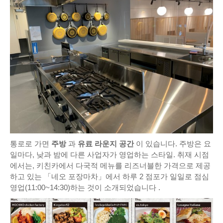
통로로 가면
주방
과
유료 라운지 공간
이 있습니다. 주방은 요
일마다, 낮과 밤에 다른 사업자가 영업하는 스타일. 취재 시점
에서는, 키친카에서 다국적 메뉴를 리즈너블한 가격으로 제공
하고 있는 「네오 포장마차」에서 하루 2 점포가 일일로 점심
영업(11:00~14:30)하는 것이 소개되었습니다 .