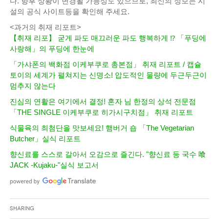
다. 향후 상황이 변경될 가능성도 있으므로, 최신의 정보는 시
설의 공식 사이트등을 확인해 주세요.
<과거의 취재 리포트>
【취재 리포】 굳게 파도 매끄러운 파도 행복하게 ⁉ 「푸딩에
사랑해」의 푸딩에 한눈에
「가샤폰의 백화점 이케부쿠로 총본점」 취재 리포트 / 캡슐
토이의 세계가 펼쳐지는 신명소! 압도적인 물량에 두근두근이
멈추지 않는다
진심의 연활은 여기에서 결정! 혼자 님 한정의 상석 전문점
「THE SINGLE 이케부쿠로 히가시구치점」 취재 리포트
식물육의 최첨단을 맛보세요! 햄버거 숍 「The Vegetarian
Butcher」실식 리포트
향신료를 스스로 갈아서 오감으로 즐긴다. "향신료 등 국수 喰
JACK -Kujaku-"실식 보고서
Sharing