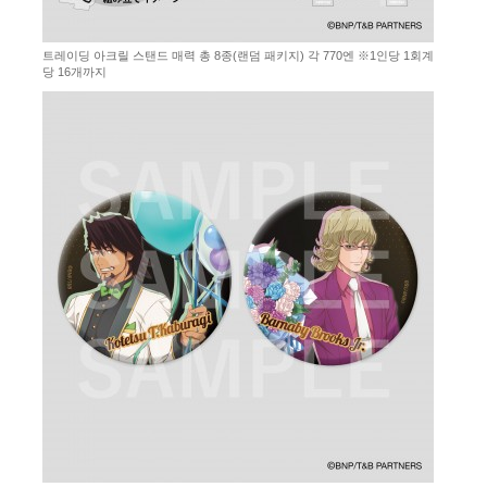
트레이딩 아크릴 스탠드 매력 총 8종(랜덤 패키지) 각 770엔 ※1인당 1회계
당 16개까지