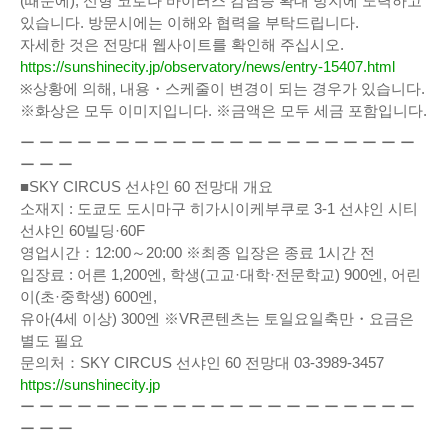
(때문에), 신형 코로나 바이러스 감염증 확대 방지에 노력하고
있습니다. 방문시에는 이해와 협력을 부탁드립니다.
자세한 것은 전망대 웹사이트를 확인해 주십시오.
https://sunshinecity.jp/observatory/news/entry-15407.html
※상황에 의해, 내용・스케줄이 변경이 되는 경우가 있습니다.
※화상은 모두 이미지입니다. ※금액은 모두 세금 포함입니다.
ー ー ー ー ー ー ー ー ー ー ー ー ー ー ー ー ー ー ー ー ー
ー ー ー
■SKY CIRCUS 선샤인 60 전망대 개요
소재지 : 도쿄도 도시마구 히가시이케부쿠로 3-1 선샤인 시티
선샤인 60빌딩·60F
영업시간：12:00～20:00 ※최종 입장은 종료 1시간 전
입장료 : 어른 1,200엔, 학생(고교·대학·전문학교) 900엔, 어린
이(초·중학생) 600엔,
유아(4세 이상) 300엔 ※VR콘텐츠는 토일요일축만・요금은
별도 필요
문의처：SKY CIRCUS 선샤인 60 전망대 03-3989-3457
https://sunshinecity.jp
ー ー ー ー ー ー ー ー ー ー ー ー ー ー ー ー ー ー ー ー ー
ー ー ー