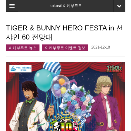
kokosil 이케부쿠로
홈
TIGER & BUNNY HERO FESTA in 선
지도
샤인 60 전망대
최신정보
2021-12-18
이케부쿠로 뉴스
이케부쿠로 이벤트 정보
고객평가
마이페이지
즐겨찾기