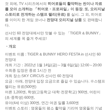
것 외에, TV 시리즈에서의
히어로들의 활약하는 씬이나 자료
를 모아 소개하는 「히어로・프로파일」이 등장. 또, 오리지날
스토리로 전개하는 스탬프 랠리(유료)
를 실시. 그 외, 히어로
를 이미지 한 게임 코너나
전망대 오리지널 상품
도 판매합니
다.
선샤인 60 전망대에서만 맛볼 수 있는 「TIGER & BUNNY」
의 세계를 꼭 즐겨 주세요!
・개요
이벤트 이름 : TIGER & BUNNY HERO FESTA in 선샤인 60
전망대
개최 기간：2022년 1월 14일(금)～3월 6일(일) 12:00～20:00
※최종 입장은 종료 1시간 전
개최 장소:SKY CIRCUS 선샤인 60 전망대
요금 : 아래, 전망대 입장 요금으로 즐길 수 있습니다. ※스탬프
랠리는 유료(500엔)
어른 1,200엔, 학생(고등학교·대학·전문학교) 900엔, 어린이
(초·중학생) 600엔,
유아(4세 이상) 300엔, 연간 여권 일률 3,600엔
이벤트 스토리 : 영웅들의 평소 활약을 기리며 영웅들의 기념