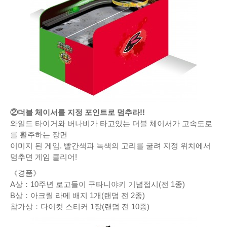
②더블 체이서를 지정 포인트로 멈추라!!
와일드 타이거와 버나비가 타고있는 더블 체이서가 고속도로
를 활주하는 장면
이미지 된 게임. 빨간색과 녹색의 고리를 굴려 지정 위치에서
멈추면 게임 클리어!
《경품》
A상：10주년 로고들이 구타니야키 기념접시(전 1종)
B상：아크릴 라메 배지 1개(랜덤 전 2종)
참가상：다이컷 스티커 1장(랜덤 전 10종)