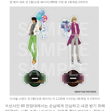
캔 배지 세트 전 1종(오픈 패키지) 880엔 ※한 분 1회계당 2개까지
아크릴 스탠드 전 2종(오픈 패키지) 각 1,210엔 ※1인당 1회계당 각 2개까지
※선샤인 60 전망대에서는 손님에게 안심하고 내관 받기 위해