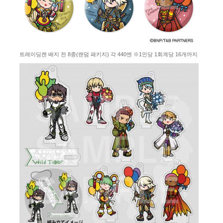
트레이딩캔 배지 전 8종(랜덤 패키지) 각 440엔 ※1인당 1회계당 16개까지