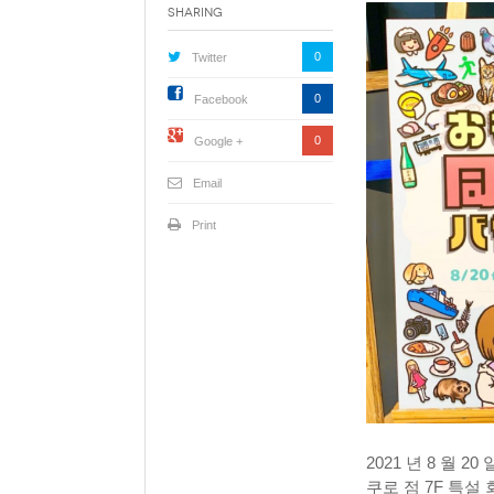
Sharing
0
Twitter
0
Facebook
0
Google +
Email
Print
2021 년 8 월 
쿠로 점 7F 특