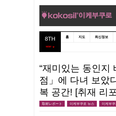
홈
지도
최신정보
8TH
NEW!
“재미있는 동인지 
점」에 다녀 보았다
복 공간! [취재 리
取材レポート
이케부쿠로 뉴스
이케부쿠