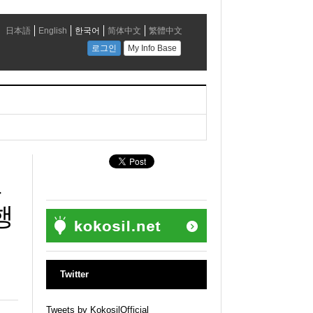
로
행
Twitter
Tweets by KokosilOfficial