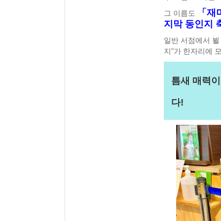
「재미
그 이름도
지막 동인지 축
일반 서점에서 뵐
지"가 한자리에 
틈새 매력이
다!