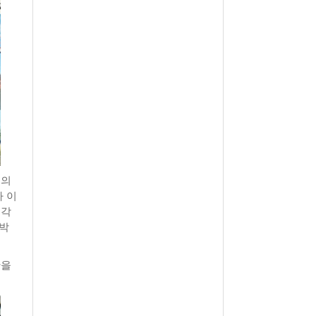
쪽의
다 이
 각
 박
간을