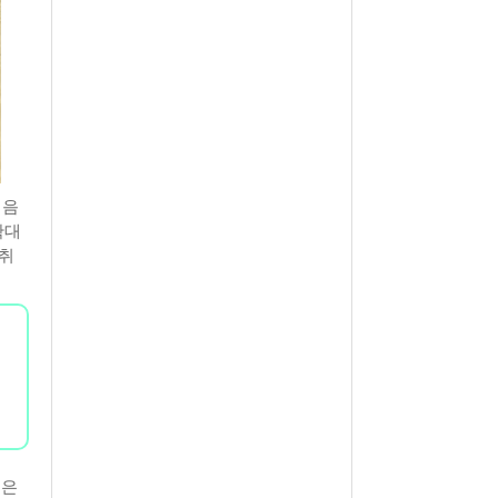
처음
확대
 취
,
싶은