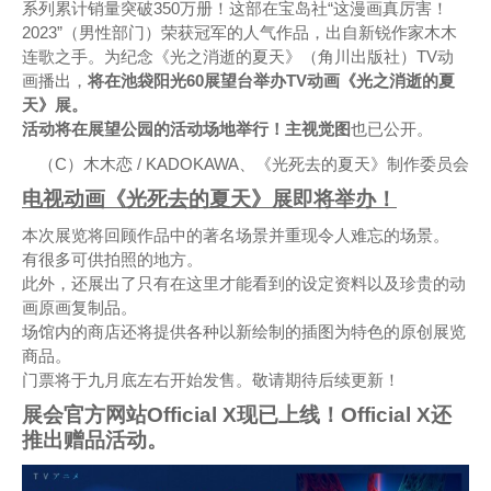
系列累计销量突破350万册！这部在宝岛社“这漫画真厉害！
2023”（男性部门）荣获冠军的人气作品，出自新锐作家木木
连歌之手。为纪念《光之消逝的夏天》（角川出版社）TV动
画播出，
将在池袋阳光60展望台举办TV动画《光之消逝的夏
天》展。
活动将在展望公园的活动场地举行！
主视觉图
也已公开。
（C）木木恋 / KADOKAWA、《光死去的夏天》制作委员会
电视动画《光死去的夏天》展即将举办！
本次展览将回顾作品中的著名场景并重现令人难忘的场景。
有很多可供拍照的地方。
此外，还展出了只有在这里才能看到的设定资料以及珍贵的动
画原画复制品。
场馆内的商店还将提供各种以新绘制的插图为特色的原创展览
商品。
门票将于九月底左右开始发售。敬请期待后续更新！
展会官方网站Official X现已上线！Official X还
推出赠品活动。