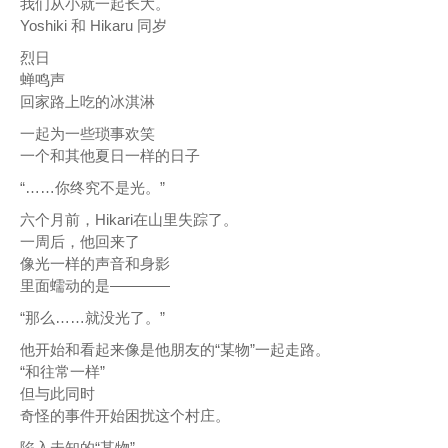
我们从小就一起长大。
Yoshiki 和 Hikaru 同岁
烈日
蝉鸣声
回家路上吃的冰淇淋
一起为一些琐事欢笑
一个和其他夏日一样的日子
“……你终究不是光。”
六个月前，Hikari在山里失踪了。
一周后，他回来了
像光一样的声音和身影
里面蠕动的是————
“那么……就没光了。”
他开始和看起来像是他朋友的“某物”一起走路。
“和往常一样”
但与此同时
奇怪的事件开始困扰这个村庄。
陷入未知的“某物”