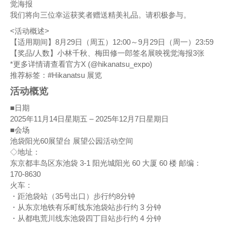
觉海报
我们将向三位幸运获奖者赠送精美礼品。请积极参与。
<活动概述>
【适用期间】8月29日（周五）12:00～9月29日（周一）23:59
【奖品/人数】小林千秋、梅田修一郎签名展映视觉海报3张
*更多详情请查看官方X (@hikanatsu_expo)
推荐标签：#Hikanatsu 展览
活动概览
■日期
2025年11月14日星期五 – 2025年12月7日星期日
■会场
池袋阳光60展望台 展望公园活动空间
◇地址：
东京都丰岛区东池袋 3-1 阳光城阳光 60 大厦 60 楼 邮编：
170-8630
火车：
・距池袋站（35号出口）步行约8分钟
・从东京地铁有乐町线东池袋站步行约 3 分钟
・从都电荒川线东池袋四丁目站步行约 4 分钟