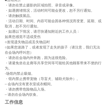
・请勿在禁止摄影的区域拍照、录音或录像。
・如遇拥堵情况，活动时间可能会更改，恕不另行通知。
・请勿触摸展品。
・活动日期、时间、内容可能会因各种情况而变更、延期、或
取消，恕不另行通知。
・如遇以下情况，请尽快通知附近的工作人员：
如果您感觉不适或受伤
○发现遗失物品或丢失物品时
○如果您迷路了，或者发现了走失的孩子（请注意，我们无法
在会场内呼叫您）
・请勿在会场内外奔跑，因为这很危险。
・请避免坐在走廊等共享空间等可能给其他顾客带来不便的行
为。
-场馆内禁止吸烟。
・馆内禁止携带宠物（导盲犬、辅助犬除外）。
– 会场内没有更衣室或衣帽间。
・请勿携带危险物品入场。
– 请勿在会场内饮食。
工作信息