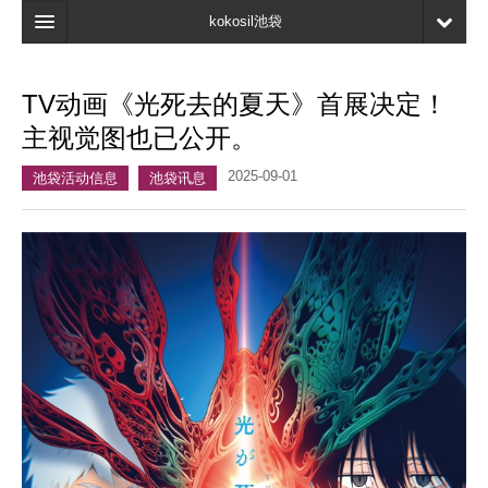
kokosil池袋
首页
TV动画《光死去的夏天》首展决定！
地图
主视觉图也已公开。
最新信息
2025-09-01
池袋活动信息
池袋讯息
口碑
我的页面
书签