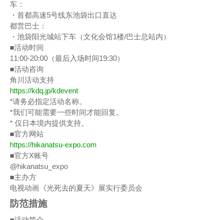
车：
・首都高速5号线东池袋出口直达
都営巴士：
・池袋阳光城站下车（文化会馆1楼/巴士总站内）
■活动时间
11:00-20:00（最后入场时间19:30）
■活动咨询
角川活动支持
https://kdq.jp/kdevent
*请务必指定活动名称。
*我们可能需要一些时间才能回复。
* 仅日本境内提供支持。
■官方网站
https://hikanatsu-expo.com
■官方X账号
@hikanatsu_expo
■主办方
电视动画《光死去的夏天》展实行委员会
防范措施
■活动简介