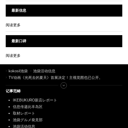
最新信息
阅读更多
最新口碑
阅读更多
kokosil池袋
池袋活动信息
TV动画《光死去的夏天》首展决定！主视觉图也已公开。
记事范畴
IKEBUKURO新店レポート
信息传递比丰岛区
取材レポート
池袋グルメ発見部
池袋活动信息