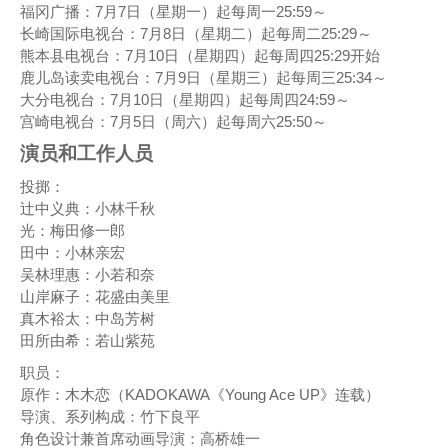
福冈广播：7月7日（星期一）起每周一25:59～
长崎国际电视台：7月8日（星期二）起每周二25:29～
熊本县电视台：7月10日（星期四）起每周四25:29开始
鹿儿岛读卖电视台：7月9日（星期三）起每周三25:34～
大分电视台：7月10日（星期四）起每周四24:59～
宫崎电视台：7月5日（周六）起每周六25:50～
演员和工作人员
投掷：
辻中义典：小林千秋
光：梅田修一郎
田中：小林亲宏
吴林理惠：小若和奈
山岸麻子：花盛由美里
真木裕太：中岛芳树
田所由希：若山紫苑
职员：
原作：木木恋（KADOKAWA《Young Ace UP》连载）
导演、系列构成：竹下良平
角色设计兼首席动画导演：高桥雄一