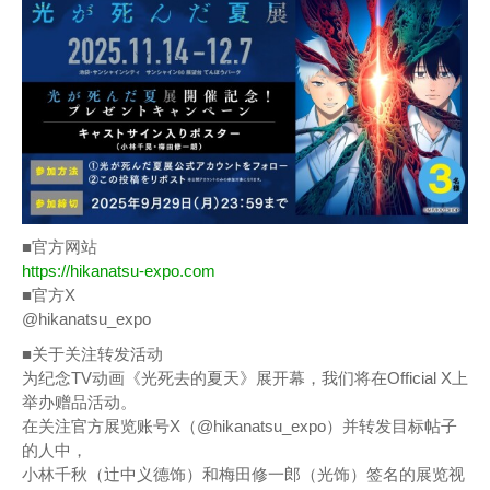
■官方网站
https://hikanatsu-expo.com
■官方X
@hikanatsu_expo
■关于关注转发活动
为纪念TV动画《光死去的夏天》展开幕，我们将在Official X上
举办赠品活动。
在关注官方展览账号X（@hikanatsu_expo）并转发目标帖子
的人中，
小林千秋（辻中义德饰）和梅田修一郎（光饰）签名的展览视