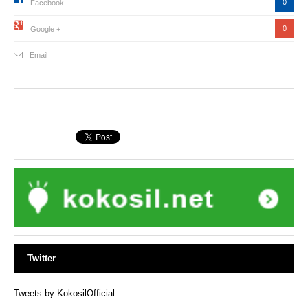
0
Facebook
0
Google +
Email
Twitter
Tweets by KokosilOfficial