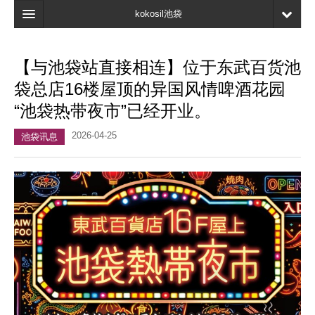
kokosil池袋
首页
【与池袋站直接相连】位于东武百货池
地图
袋总店16楼屋顶的异国风情啤酒花园
最新信息
“池袋热带夜市”已经开业。
口碑
2026-04-25
池袋讯息
我的页面
书签