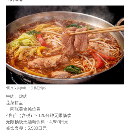
*图片仅供参考。*价格已含税。
牛肉、鸡肉
蔬菜拼盘
・两张美食摊位券
<售价（含税）> 120分钟无限畅饮
无限畅饮无酒精饮料：4,980日元
畅饮套餐：5,980日元