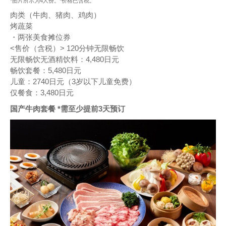
*图片所示为4人份。*价格已含税。
肉类（牛肉、猪肉、鸡肉）
烤蔬菜
・两张美食摊位券
<售价（含税）> 120分钟无限畅饮
无限畅饮无酒精饮料：4,480日元
畅饮套餐：5,480日元
儿童：2740日元（3岁以下儿童免费）
仅餐食：3,480日元
国产牛肉套餐 *需至少提前3天预订