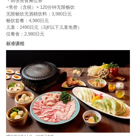
・两张美食摊位券
<售价（含税）> 120分钟无限畅饮
无限畅饮无酒精饮料：3,980日元
畅饮套餐：4,980日元
儿童：2490日元（3岁以下儿童免费）
仅餐食：2,980日元
标准课程