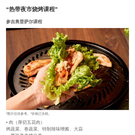
“热带夜市烧烤课程”
参吉奥普萨尔课程
*图片仅供参考。*价格已含税。
• 肉（厚切五花肉）
烤蔬菜、卷蔬菜、特制辣味噌酱、大蒜