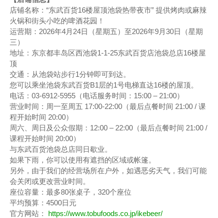
店铺名称：“东武百货16楼屋顶池袋热带夜市” 提供烤肉或麻辣
火锅和街头小吃的啤酒花园！
运营期：2026年4月24日（星期五）至2026年9月30日（星期
三）
地址：东京都丰岛区西池袋1-1-25东武百货店池袋总店16楼屋
顶
交通：从池袋站步行1分钟即可到达。
您可以乘坐池袋东武百货B1层的1号电梯直达16楼的屋顶。
电话：03-6912-5955（电话服务时间：15:00 – 21:00）
营业时间：周一至周五 17:00-22:00（最后点餐时间 21:00 / 课
程开始时间 20:00）
周六、周日及公众假期：12:00 – 22:00（最后点餐时间 21:00 /
课程开始时间 20:00）
与东武百货池袋总店同日歇业。
如果下雨，你可以使用有遮挡的区域或帐篷。
另外，由于我们的经营场所在户外，如遇恶劣天气，我们可能
会关闭或更改营业时间。
座位容量：最多80张桌子，320个座位
平均预算：4500日元
官方网站：
https://www.tobufoods.co.jp/ikebeer/