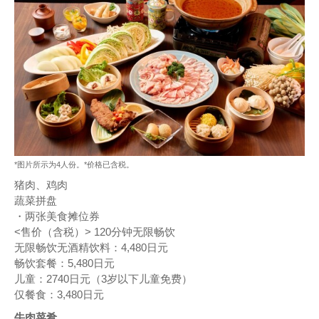
*图片所示为4人份。*价格已含税。
猪肉、鸡肉
蔬菜拼盘
・两张美食摊位券
<售价（含税）> 120分钟无限畅饮
无限畅饮无酒精饮料：4,480日元
畅饮套餐：5,480日元
儿童：2740日元（3岁以下儿童免费）
仅餐食：3,480日元
牛肉菜肴