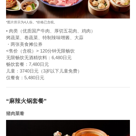
*图片所示为4人份。*价格已含税。
• 肉类（优质国产牛肉、厚切五花肉、鸡肉）
烤蔬菜、卷蔬菜、特制辣味噌酱、大蒜
・两张美食摊位券
<售价（含税）> 120分钟无限畅饮
无限畅饮无酒精饮料：6,480日元
畅饮套餐：7,480日元
儿童：3740日元（3岁以下儿童免费）
仅餐食：5,480日元
“麻辣火锅套餐”
猪肉菜肴