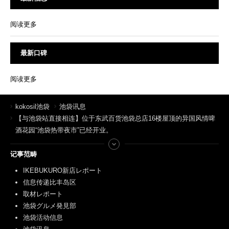
阅读更多
最新口碑
阅读更多
kokosil池袋
池袋讯息
【与池袋站直接相连】位于东武百货池袋总店16楼屋顶的异国风情啤
酒花园“池袋热带夜市”已经开业。
记事范畴
IKEBUKURO新店レポート
信息传递比丰岛区
取材レポート
池袋グルメ発見部
池袋活动信息