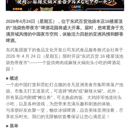
2026年4月24日（星期五），位于东武百货池袋本店16楼屋顶
的“池袋热带夜市”啤酒花园将盛大开幕。届时，您将置身于充
满异域风情的中国夜市空间，体验活力四射的亚洲风情和醇香
啤酒。
东武集团旗下的食品文化开发公司东武食品服务株式会社将于
2026 年 4 月 24 日（星期五）限时开设“东武百货 16 楼屋顶池
袋热带夜市”——一个提供烤肉或麻辣火锅街头小吃的啤酒花
园！
■ 概述
一个由中国灯笼和霓虹灯点缀的非凡亚洲美食市集即将落户池
袋。市集主打五道菜式，可选择“烤肉”或“麻辣火锅”。此外，
所有菜品均附赠“摊位券”，可兑换卤肉饭、大鸡排等地道街头
小吃，以及各种游戏，为您带来充满乐趣和刺激的体验。
与亲朋好友欢聚一堂，畅饮冰镇啤酒，品尝美味亚洲佳肴，尽
享欢乐时光。我们的无限畅饮套餐保证让您心满意足！
■ 菜单