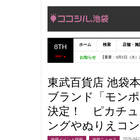
ホーム
検索
店舗・施
8TH
【完了】システムメン
【重要：9月5日（火
NEW!
お知らせ
「いま、困っている店
ココシルアプリ無料配
東武百貨店 池袋
ブランド「モンポケ
決定！ ピカチュ
ングやぬりえコン
2026-04-
池袋イベント情報
池袋ニュース