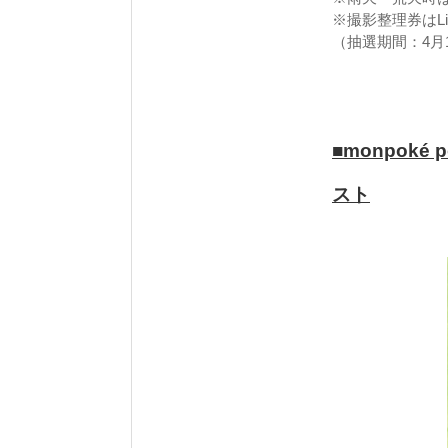
※撮影整理券はLi
（抽選期間：4月16
■monpoké
スト