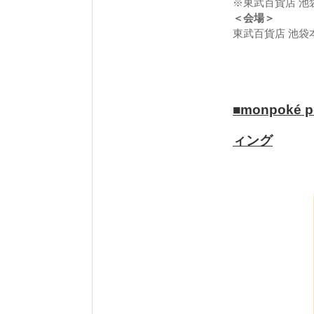
※東武百貨店 池
＜会場＞
東武百貨店 池袋
■
monpoké
ィング