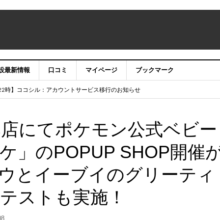
設最新情報
口コミ
マイページ
ブックマーク
テナンス作業に伴うサイト・アプリ利用停止のお知らせ
）22時】ココシル：アカウントサービス移行のお知らせ
舗の皆様を応援させていただきたい！」
信中！
本店にてポケモン公式ベビー
」のPOPUP SHOP開催
ウとイーブイのグリーティ
テストも実施！
08