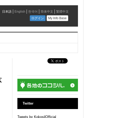
が
Twitter
Tweets by KokosilOfficial