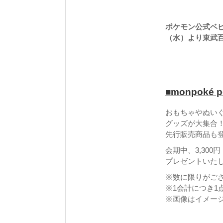
ポケモン公式ベビー
（水）より東武
■monpoké p
おもちゃやぬい
グッズが大集合
先行販売商品も
会期中、3,30
プレゼントいた
※数に限りがご
※1会計につき1
※画像はイメー