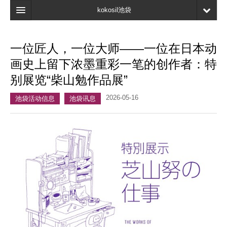
kokosil池袋
首页
一位匠人，一位大师——一位在日本动
地图
画史上留下浓墨重彩一笔的创作者：特
最新信息
别展览“柴山勉作品展”
口碑
2026-05-16
池袋活动信息
池袋讯息
我的页面
书签