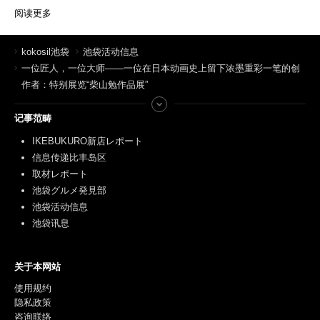
阅读更多
kokosil池袋
池袋活动信息
一位匠人，一位大师——一位在日本动画史上留下浓墨重彩一笔的创
作者：特别展览“柴山勉作品展”
记事范畴
IKEBUKURO新店レポート
信息传递比丰岛区
取材レポート
池袋グルメ発見部
池袋活动信息
池袋讯息
关于本网站
使用规约
隐私政策
咨询联络