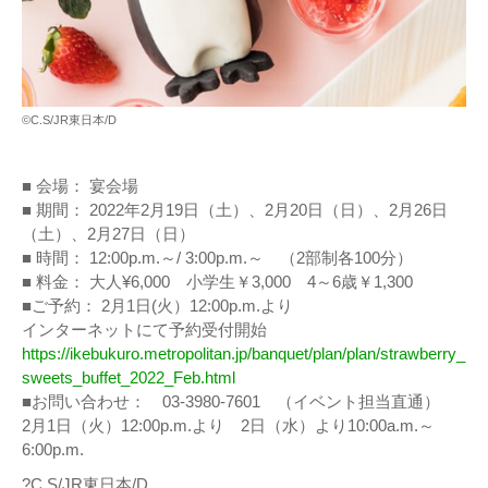
©C.S/JR東日本/D
■ 会場： 宴会場
■ 期間： 2022年2月19日（土）、2月20日（日）、2月26日
（土）、2月27日（日）
■ 時間： 12:00p.m.～/ 3:00p.m.～ （2部制各100分）
■ 料金： 大人¥6,000 小学生￥3,000 4～6歳￥1,300
■ご予約： 2月1日(火）12:00p.m.より
インターネットにて予約受付開始
https://ikebukuro.metropolitan.jp/banquet/plan/plan/strawberry_
sweets_buffet_2022_Feb.html
■お問い合わせ： 03-3980-7601 （イベント担当直通）
2月1日（火）12:00p.m.より 2日（水）より10:00a.m.～
6:00p.m.
?C.S/JR東日本/D