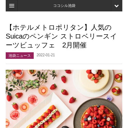
ココシル池袋
ホーム
【ホテルメトロポリタン】人気の
検索
Suicaのペンギン ストロベリースイ
店舗・施設最新情報
ーツビュッフェ 2月開催
口コミ
2022-01-21
池袋ニュース
マイページ
ブックマーク