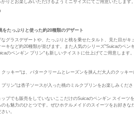
っかりとお楽しみいただけるようミニサイズにてご用意いたします
D
桃をたっぷりと使った約20種類のデザート
げなグラスデザートや、たっぷりと桃を乗せたタルト、見た目がキ
ーキなど約20種類が並びます。また人気のシリーズ”Suicaのペン
Suicaのペンギン プリン”も新しいテイストに仕上げてご用意します
ンギン クッキー“は、バタークリームとレーズンを挟んだ大人のクッキー
ンギン プリン”は杏子ソースが入った桃のミルクプリンをお楽しみくださ
ップでも販売をしていないここだけのSuicaのペンギン スイーツ
るのも魅力のひとつです。ぜひホテルメイドのスイーツをお好きな
ださい。