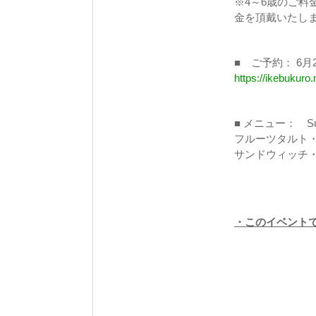
※4～6歳のご
金を頂戴いたし
■ ご予約： 6月2
https://ikebukuro
■ メニュー： 
フルーツタルト
サンドウィッチ
・このイベントで