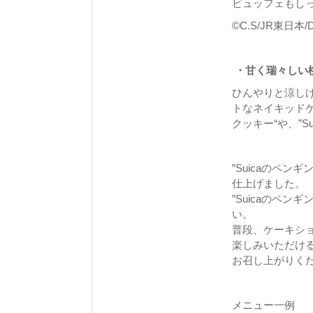
ビュッフェもし
©C.S/JR東日本/
・甘く瑞々しい
ひんやりと涼し
トなネイキッドケ
クッキー“や、”
”Suicaのペ
仕上げました。
”Suicaのペ
い。
普段、ケーキショ
楽しみいただけ
お召し上がりく
メニュー一例