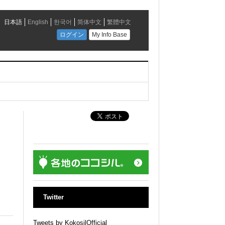
」
Twitter
Tweets by KokosilOfficial