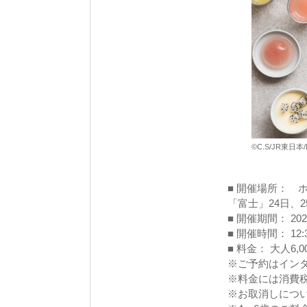
©C.S/JR東日本/
■ 開催場所： 
「富士」24日、2
■ 開催期間： 2
■ 開催時間： 12:3
■ 料金： 大人6,0
※ご予約はイン
※料金には消費
※お取消しについ