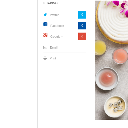
Sharing
0
Twitter
0
Facebook
0
Google +
Email
Print