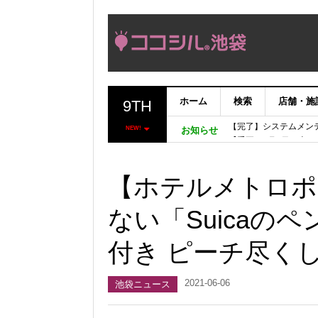
ホーム
検索
店舗・施
9TH
【完了】システムメン
NEW!
お知らせ
【重要：9月5日（火
「いま、困っている店
ココシルアプリ無料配
【ホテルメトロポ
ない「Suicaの
付き ピーチ尽く
2021-06-06
池袋ニュース