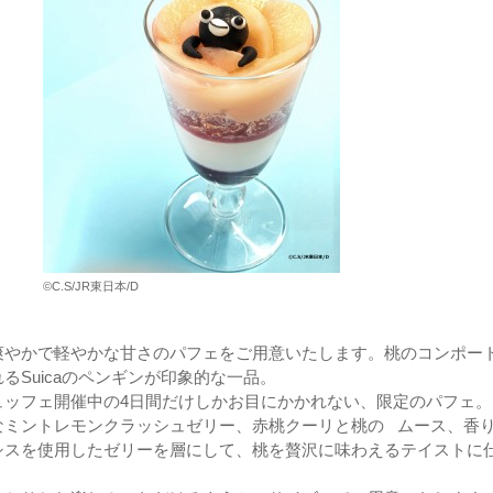
©C.S/JR東日本/D
爽やかで軽やかな甘さのパフェをご用意いたします。桃のコンポー
るSuicaのペンギンが印象的な一品。
ュッフェ開催中の4日間だけしかお目にかかれない、限定のパフェ。
なミントレモンクラッシュゼリー、赤桃クーリと桃の ムース、香
シスを使用したゼリーを層にして、桃を贅沢に味わえるテイストに