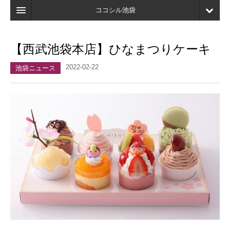
ココシル池袋
ホーム
【西武池袋本店】ひなまつりケーキ
検索
2022-02-22
池袋ニュース
店舗・施設最新情報
口コミ
マイページ
ブックマーク