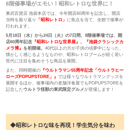
8階催事場がエモい！昭和レトロな世界に！
東武百貨店 池袋本店では、今年開店60周年を記念し、開店
当時を振り返り
「昭和レトロ」
に焦点を当て、全館で催事が
行われます。
5月18日（水）から24日（火）の7日間、8階催事場では、開
店60周年記念
『昭和レトロな世界展』、『池袋クラシックカ
メラ博』
を初開催。
40代以上の方が子供の頃夢中になった、
懐かしく感じるようなものや、昭和レトロブームが続く若い
世代に注目を集めそうな商品を展開。
また、同時開催の
『ウルトラマン55周年記念「ウルトラヒー
ローズPOPUPSTORE」』
では様々なウルトラマングッズを
展開するほか、催事場内の老舗洋食屋でもPOPUPSTOREを
記念した
ウルトラ怪獣の東武限定グルメ
が登場します！
◆昭和レトロな味を再現！学生気分を味わ