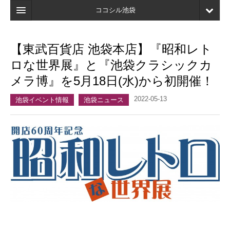
ココシル池袋
ホーム
【東武百貨店 池袋本店】『昭和レト
検索
ロな世界展』と『池袋クラシックカ
店舗・施設最新情報
メラ博』を5月18日(水)から初開催！
口コミ
2022-05-13
池袋イベント情報
池袋ニュース
マイページ
ブックマーク