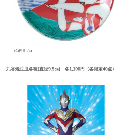
(C)円谷プロ
九谷焼豆皿各種(直径9.5㎝) 各1,100円
〈各限定40点〉