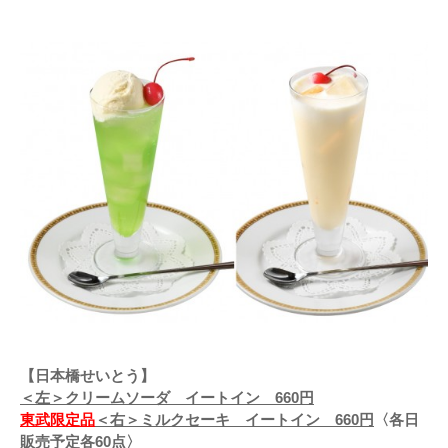
【日本橋せいとう】
＜左＞クリームソーダ イートイン 660円
東武限定品
＜右＞ミルクセーキ イートイン 660円
〈各日
販売予定各60点〉