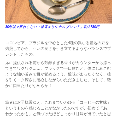
30年以上変わらない「特選オリジナルブレンド」税込780円
コロンビア、ブラジルを中心とした4種の異なる産地の豆を
焙煎してから、互いの良さを引き立てるようなバランスでブ
レンドしたもの。
席に提供される前から芳醇すぎる香りがカウンターから漂っ
てきてワクワク……。ブラックで一口飲むと、体にしみこむ
ような強い苦みで目が覚めるよう。酸味がまったくなく、後
を引くコク深さに感心しながらいただきました。そして、確
かに口当たりがなめらか！
筆者はお子様舌ゆえ、これまでいわゆる「コーヒーの甘味」
というものを感じることがなかったのですが、初めて「あ、
わかったかも」と気づけたほどしっかり甘味が出ていたと思