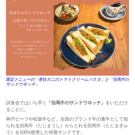
限定メニューの「香住ガニのトマトクリームパスタ」と「但馬牛の
サンドウヰッチ」
試食会ではいち早く
「但馬牛のサンドウヰッチ」
をいただけ
ることに。
神戸ビーフや松坂牛など、全国のブランド牛の素牛として知
られる但馬牛（たじまうし）からとれる但馬牛（たじまぎゅ
う）を100%使用した特製サンドです。