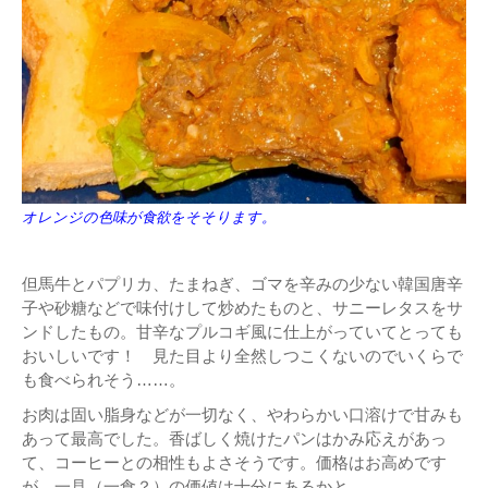
オレンジの色味が食欲をそそります。
但馬牛とパプリカ、たまねぎ、ゴマを辛みの少ない韓国唐辛
子や砂糖などで味付けして炒めたものと、サニーレタスをサ
ンドしたもの。甘辛なプルコギ風に仕上がっていてとっても
おいしいです！ 見た目より全然しつこくないのでいくらで
も食べられそう……。
お肉は固い脂身などが一切なく、やわらかい口溶けで甘みも
あって最高でした。香ばしく焼けたパンはかみ応えがあっ
て、コーヒーとの相性もよさそうです。価格はお高めです
が、一見（一食？）の価値は十分にあるかと。