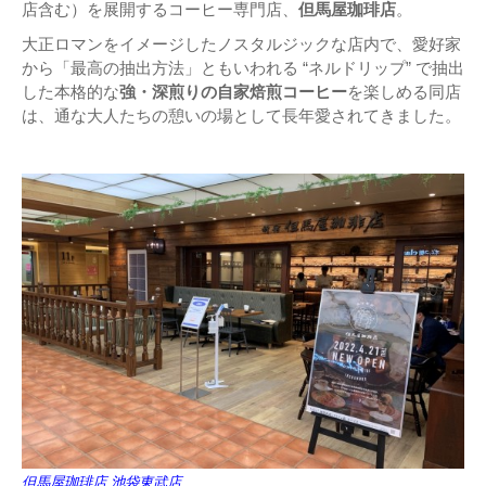
店含む）を展開するコーヒー専門店、
但馬屋珈琲店
。
大正ロマンをイメージしたノスタルジックな店内で、愛好家
から「最高の抽出方法」ともいわれる “ネルドリップ” で抽出
した本格的な
強・深煎りの自家焙煎コーヒー
を楽しめる同店
は、通な大人たちの憩いの場として長年愛されてきました。
但馬屋珈琲店 池袋東武店