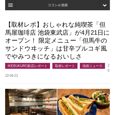
ココシル池袋
ホーム
【取材レポ】おしゃれな純喫茶「但
検索
馬屋珈琲店 池袋東武店」が4月21日に
店舗・施設最新情報
オープン！ 限定メニュー「但馬牛の
サンドウヰッチ」は甘辛プルコギ風
口コミ
でやみつきになるおいしさ
マイページ
2
IKEBUKURO新店レポート
取材レポート
池袋ニュース
ブックマーク
0
22-04-21