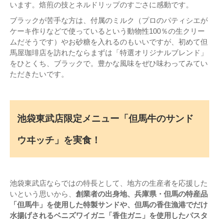
います。焙煎の技とネルドリップのすごさに感動です。
ブラックが苦手な方は、付属のミルク（プロのパティシエが
ケーキ作りなどで使っているという動物性100％の生クリー
ムだそうです）やお砂糖を入れるのもいいですが、初めて但
馬屋珈琲店を訪れたならまずは「特選オリジナルブレンド」
をひとくち、ブラックで。豊かな風味をぜひ味わってみてい
ただきたいです。
池袋東武店限定メニュー「但馬牛のサンド
ウヰッチ」を実食！
池袋東武店ならではの特長として、地方の生産者を応援した
いという思いから、
創業者の出身地、兵庫県・但馬の特産品
「但馬牛」を使用した特製サンドや、但馬の香住漁港でだけ
水揚げされるベニズワイガニ「香住ガニ」を使用したパスタ